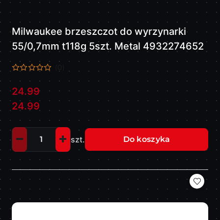
Milwaukee brzeszczot do wyrzynarki
55/0,7mm t118g 5szt. Metal 4932274652
(0)
24.99
Cena:
Cena:
24.99
szt.
Do koszyka