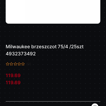
Milwaukee brzeszczot 75/4 /25szt
4932373492
(0)
119.69
Cena:
Cena:
119.69