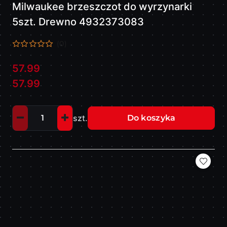
Milwaukee brzeszczot do wyrzynarki
5szt. Drewno 4932373083
(0)
57.99
Cena:
Cena:
57.99
szt.
Do koszyka