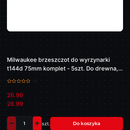
Milwaukee brzeszczot do wyrzynarki
t144d 75mm komplet - 5szt. Do drewna,
szybkie cięcie. 4932213116
(0)
26.99
Cena:
Cena:
26.99
szt.
Do koszyka