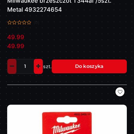
Milwaukee brzeszczot T344af /5szt.
Metal 4932274654
(0)
49.99
Cena:
Cena:
49.99
szt.
Do koszyka