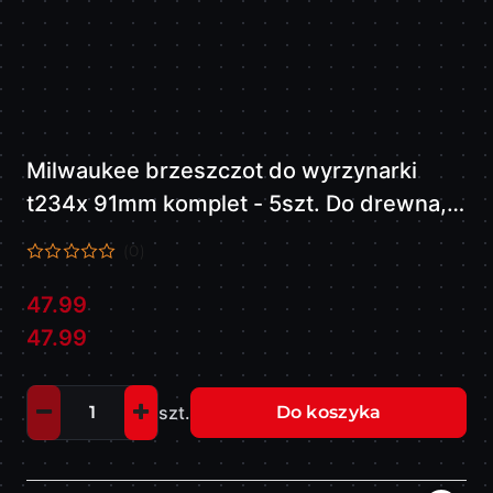
Milwaukee brzeszczot do wyrzynarki
t234x 91mm komplet - 5szt. Do drewna,
do cięcia wgłębnego 4932430141
(0)
47.99
Cena:
Cena:
47.99
szt.
Do koszyka