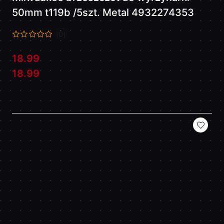
50mm t119b /5szt. Metal 4932274353
(0)
18.99
Cena:
Cena:
18.99