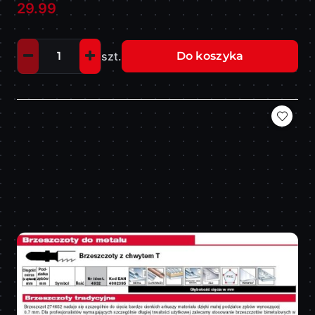
Cena:
Cena:
29.99
szt.
Do koszyka