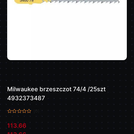
Milwaukee brzeszczot 74/4 /25szt
4932373487
(0)
113.66