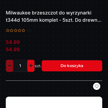
Milwaukee brzeszczot do wyrzynarki
t344d 105mm komplet - 5szt. Do drewna
szybkie cięcie 4932311633
(0)
54.99
Cena:
Cena:
54.99
szt.
Do koszyka