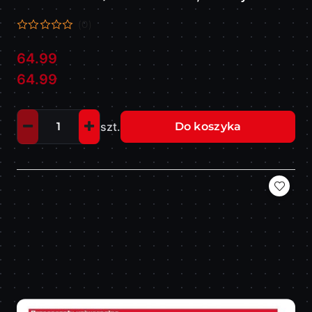
4932430143
(0)
64.99
Cena:
Cena:
64.99
szt.
Do koszyka