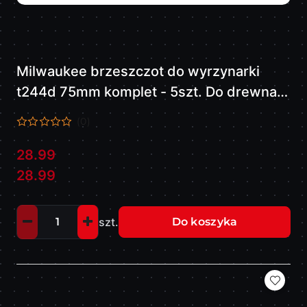
Milwaukee brzeszczot do wyrzynarki
t244d 75mm komplet - 5szt. Do drewna,
do cięcia po łuku 4932346078
(0)
28.99
Cena:
Cena:
28.99
szt.
Do koszyka