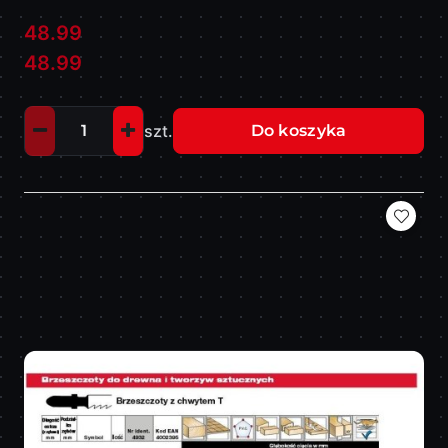
48.99
Cena:
Cena:
48.99
szt.
Do koszyka