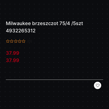
Milwaukee brzeszczot 75/4 /5szt
4932265312
(0)
37.99
Cena:
Cena:
37.99