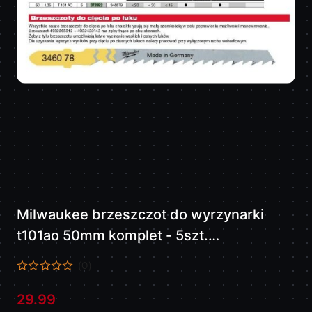
Milwaukee brzeszczot do wyrzynarki
t101ao 50mm komplet - 5szt.
Drewno/pcv, cięcie po łuku 4932373392
(0)
29.99