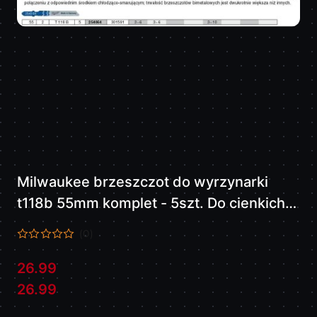
Milwaukee brzeszczot do wyrzynarki
t118b 55mm komplet - 5szt. Do cienkich
metali 4932254064
(0)
26.99
Cena:
Cena:
26.99