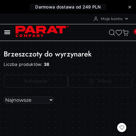
Przejdź do treści głównej
Przejdź do wyszukiwarki
Przejdź do moje konto
Przejdź do menu głównego
Przejdź do stopki
Darmowa dostawa od 249 PLN
Moje konto
Brzeszczoty do wyrzynarek
Liczba produktów:
38
Kategorie
Filtruj
Zastosowano
Sortuj
według
sortowanie:
Najnowsze.