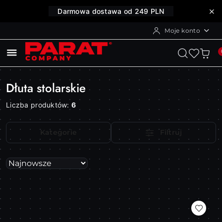
Przejdź do treści głównej
Przejdź do wyszukiwarki
Przejdź do moje konto
Przejdź do menu głównego
Przejdź do stopki
Darmowa dostawa od 249 PLN
Moje konto
Dłuta stolarskie
Liczba produktów:
6
Kategorie
Filtruj
Zastosowano
Sortuj
według
sortowanie:
Najnowsze.