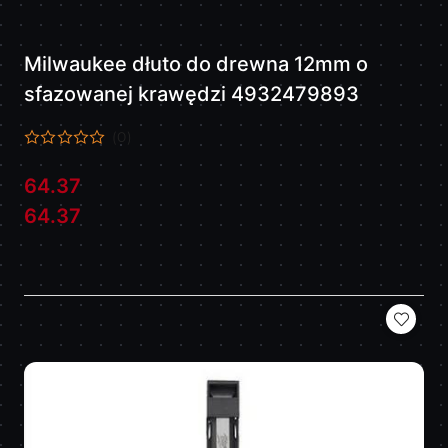
Milwaukee dłuto do drewna 12mm o
sfazowanej krawędzi 4932479893
(0)
64.37
Cena:
Cena:
64.37