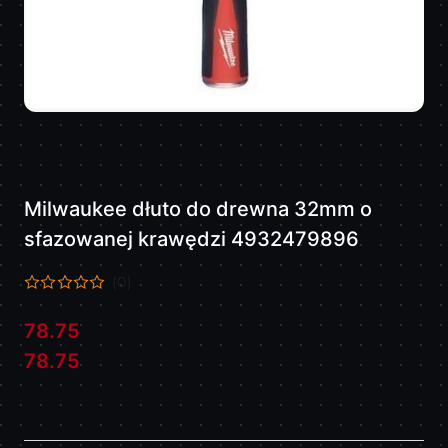
Milwaukee dłuto do drewna 32mm o
sfazowanej krawędzi 4932479896
(0)
78.75
Cena:
Cena:
78.75