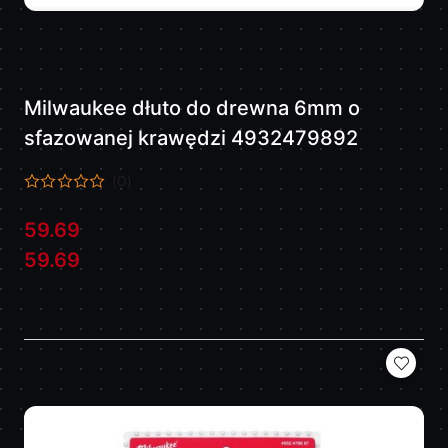
Milwaukee dłuto do drewna 6mm o
sfazowanej krawędzi 4932479892
(0)
59.69
Cena:
Cena:
59.69