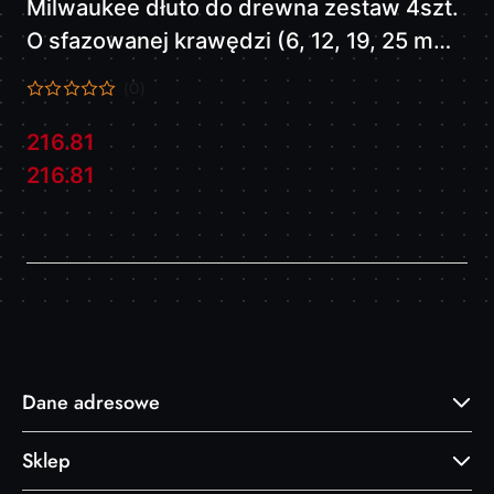
Milwaukee dłuto do drewna zestaw 4szt.
O sfazowanej krawędzi (6, 12, 19, 25 mm)
4932479897
(0)
216.81
Cena:
Cena:
216.81
Dane adresowe
Sklep