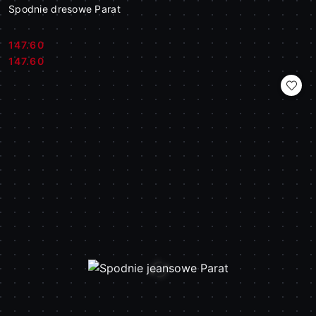
Spodnie dresowe Parat
147.60
Cena:
Cena:
147.60