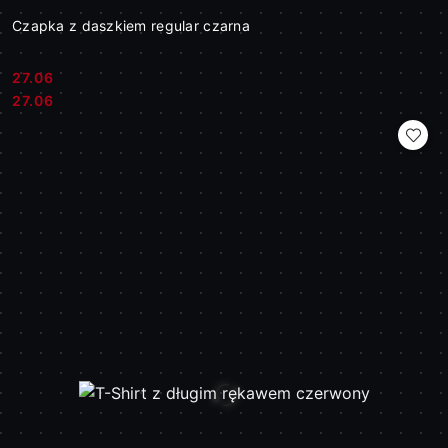
Czapka z daszkiem regular czarna
27.06
Cena:
Cena:
27.06