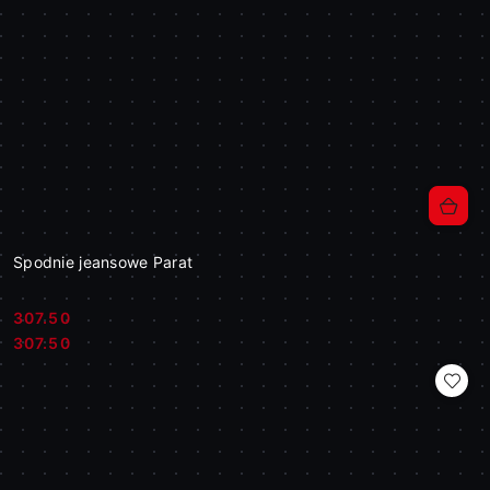
Spodnie jeansowe Parat
307.50
Cena:
Cena:
307.50