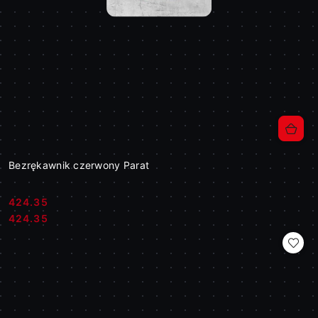
Bezrękawnik czerwony Parat
424.35
Cena:
Cena:
424.35