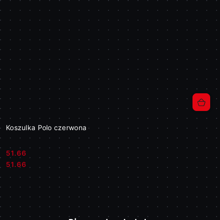
Koszulka Polo czerwona
51.66
Cena:
Cena:
51.66