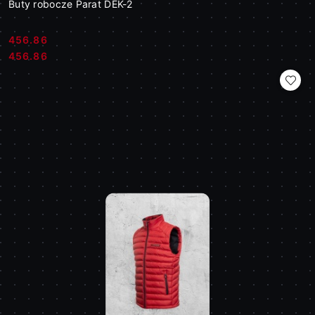
Buty robocze Parat DEK-2
456.86
Cena:
Cena:
456.86