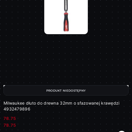
PRODUKT NIEDOSTĘPNY
Milwaukee dłuto do drewna 32mm o sfazowanej krawędzi
4932479896
78.75
Cena:
Cena:
78.75