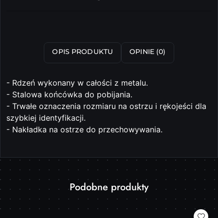
i
dostawa
Wyślij
OPIS PRODUKTU
OPINIE (0)
- Rdzeń wykonany w całości z metalu.
- Stalowa końcówka do pobijania.
- Trwałe oznaczenia rozmiaru na ostrzu i rękojeści dla
szybkiej identyfikacji.
- Nakładka na ostrze do przechowywania.
Produkty
Podobne produkty
Pomiń karuzelę produktów
o
statusie: