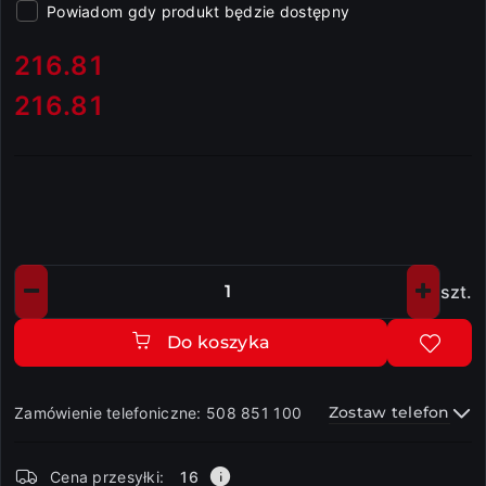
Powiadom gdy produkt będzie dostępny
cena:
216.81
216.81
Cena:
szt.
Ilość
Do koszyka
Zostaw telefon
Zamówienie telefoniczne: 508 851 100
Dostępność
Cena przesyłki:
16