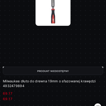
PRODUKT NIEDOSTĘPNY
Milwaukee dłuto do drewna 19mm o sfazowanej krawędzi
4932479894
69.17
Cena:
Cena:
69.17