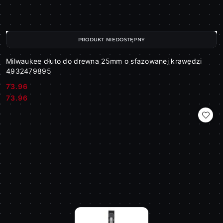
PRODUKT NIEDOSTĘPNY
Milwaukee dłuto do drewna 25mm o sfazowanej krawędzi
4932479895
73.96
Cena:
Cena:
73.96