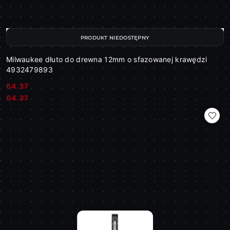
PRODUKT NIEDOSTĘPNY
Milwaukee dłuto do drewna 12mm o sfazowanej krawędzi
4932479893
64.37
Cena:
Cena:
64.37