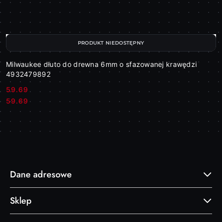
PRODUKT NIEDOSTĘPNY
Milwaukee dłuto do drewna 6mm o sfazowanej krawędzi
4932479892
59.69
Cena:
Cena:
59.69
Dane adresowe
Sklep