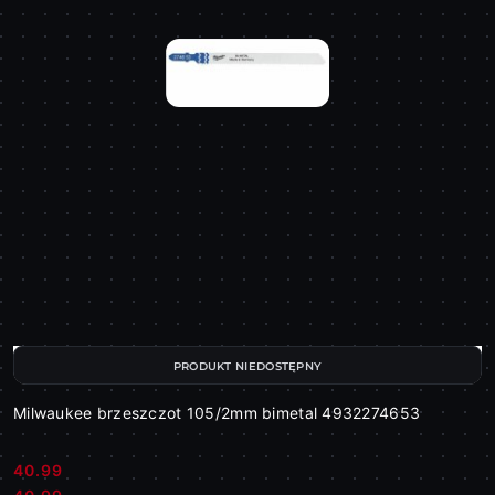
PRODUKT NIEDOSTĘPNY
Milwaukee brzeszczot 105/2mm bimetal 4932274653
40.99
Cena:
Cena: