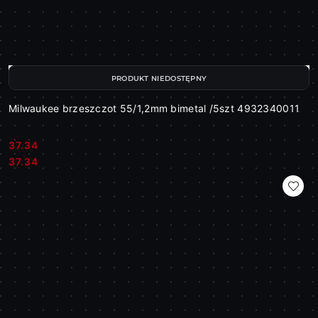
PRODUKT NIEDOSTĘPNY
Milwaukee brzeszczot 55/1,2mm bimetal /5szt 4932340011
37.34
Cena:
Cena:
37.34