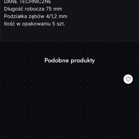
DANE TECHNICZNE
Długość robocza 75 mm
Podziałka zębów 4/1,2 mm
Ilość w opakowaniu 5 szt.
Produkty
Podobne produkty
Pomiń karuzelę produktów
o
statusie: