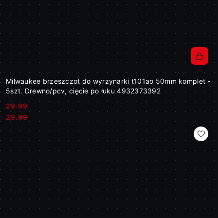
Milwaukee brzeszczot do wyrzynarki t101ao 50mm komplet -
5szt. Drewno/pcv, cięcie po łuku 4932373392
29.99
Cena:
Cena:
29.99