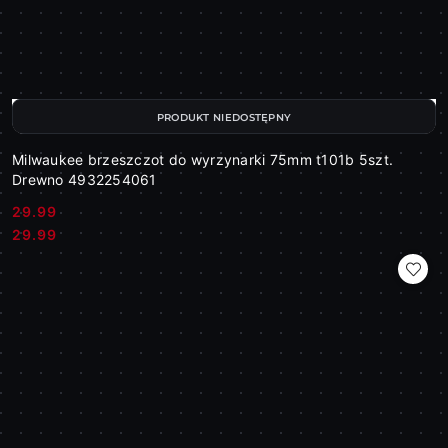
PRODUKT NIEDOSTĘPNY
Milwaukee brzeszczot do wyrzynarki 75mm t101b 5szt.
Drewno 4932254061
29.99
Cena:
Cena:
29.99