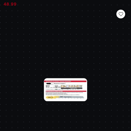
Cena:
Cena:
48.99