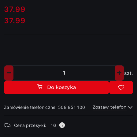
cena:
37.99
37.99
Cena:
szt.
Ilość
Do koszyka
Zostaw telefon
Zamówienie telefoniczne: 508 851 100
Dostępność
Cena przesyłki:
16
i
dostawa
Wyślij