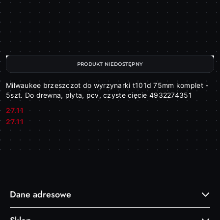
PRODUKT NIEDOSTĘPNY
Milwaukee brzeszczot do wyrzynarki t101d 75mm komplet -
5szt. Do drewna, płyta, pcv, czyste cięcie 4932274351
27.11
Cena:
Cena:
27.11
Dane adresowe