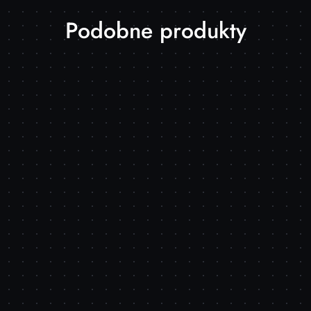
Produkty
Podobne produkty
o
statusie: