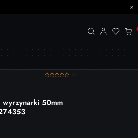
(0)
o wyrzynarki 50mm
2274353