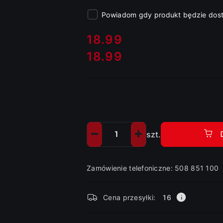
Powiadom gdy produkt będzie dos
cena:
18.99
18.99
Cena:
szt.
Ilość
Zamówienie telefoniczne: 508 851 100
Dostępność
Cena przesyłki:
16
i
dostawa