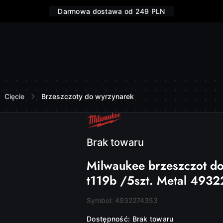
Darmowa dostawa od 249 PLN
Cięcie
Brzeszczoty do wyrzynarek
NAZWA
PRODUCENTA:
MILWAUKEE
Brak towaru
Milwaukee brzeszczot d
t119b /5szt. Metal 493
Symbol:
4932274353
Dostępność:
Brak towaru