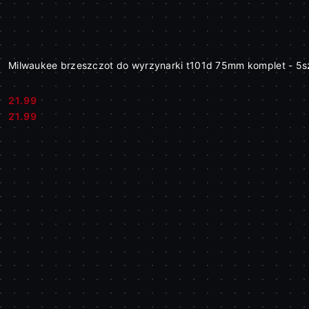
Milwaukee brzeszczot do wyrzynarki t101d 75mm komplet - 5sz
21.99
Cena:
Cena:
21.99