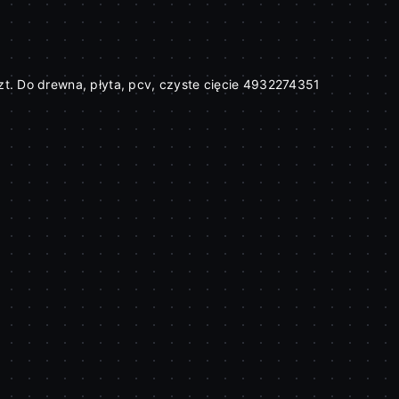
PRODUKT NIEDOSTĘPNY
t. Do drewna, płyta, pcv, czyste cięcie 4932274351