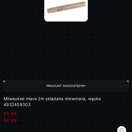
PRODUKT NIEDOSTĘPNY
Milwaukee miara 2m składana drewniana, wąska
4932459303
20.99
Cena:
Cena:
20.99