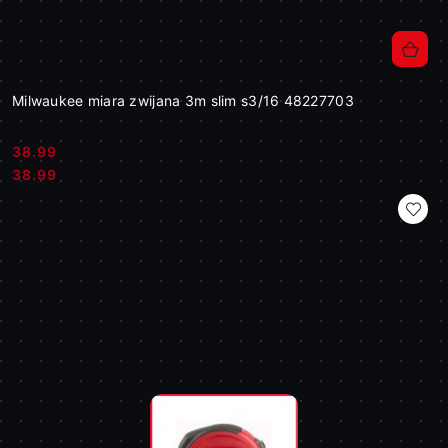
Milwaukee miara zwijana 3m slim s3/16 48227703
38.99
Cena:
Cena:
38.99