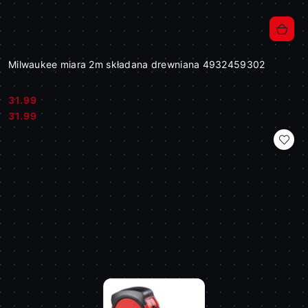
Milwaukee miara 2m składana drewniana 4932459302
31.99
Cena:
Cena:
31.99