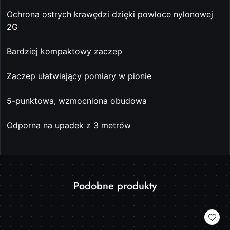
Ochrona ostrych krawędzi dzięki powłoce nylonowej
2G
Bardziej kompaktowy zaczep
Zaczep ułatwiający pomiary w pionie
5-punktowa, wzmocniona obudowa
Odporna na upadek z 3 metrów
Produkty
Podobne produkty
Pomiń karuzelę produktów
o
statusie: