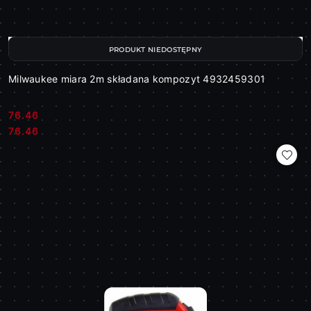
PRODUKT NIEDOSTĘPNY
Milwaukee miara 2m składana kompozyt 4932459301
76.46
Cena:
Cena:
76.46