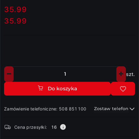
cena:
35.99
35.99
Cena:
szt.
Ilość
Do koszyka
Zostaw telefon
Zamówienie telefoniczne: 508 851 100
Dostępność
Cena przesyłki:
16
i
dostawa
Wyślij