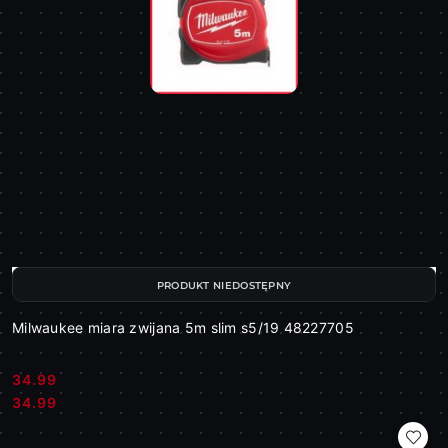
PRODUKT NIEDOSTĘPNY
Milwaukee miara zwijana 5m slim s5/19 48227705
34.99
Cena:
Cena:
34.99