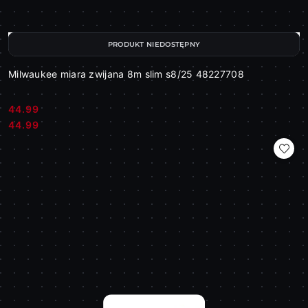
PRODUKT NIEDOSTĘPNY
Milwaukee miara zwijana 8m slim s8/25 48227708
44.99
Cena:
Cena:
44.99