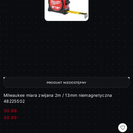
PRODUKT NIEDOSTĘPNY
Milwaukee miara zwijana 2m / 13mm niemagnetyczna
48225502
30.99
Cena:
Cena:
30.99