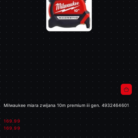
Milwaukee miara zwijana 10m premium iii gen. 4932464601
169.99
Cena:
Cena:
169.99