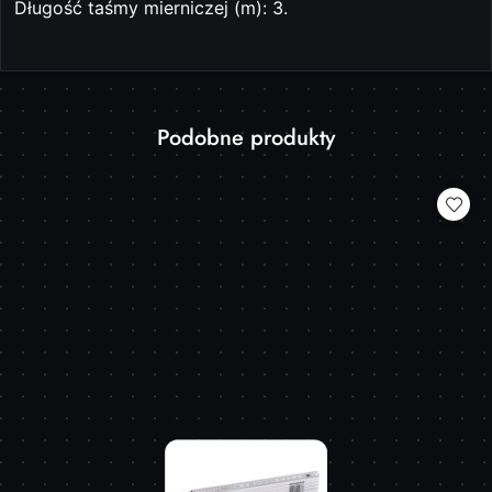
Długość taśmy mierniczej (m): 3.
Produkty
Podobne produkty
Pomiń karuzelę produktów
o
statusie: