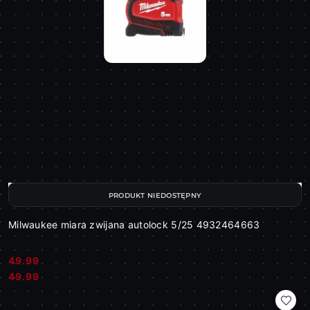
PRODUKT NIEDOSTĘPNY
Milwaukee miara zwijana autolock 5/25 4932464663
49.99
Cena:
Cena:
49.99