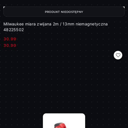
PRODUKT NIEDOSTĘPNY
Milwaukee miara zwijana 2m / 13mm niemagnetyczna
48225502
30.99
Cena:
Cena:
30.99