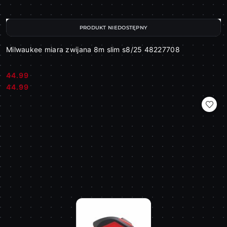
PRODUKT NIEDOSTĘPNY
Milwaukee miara zwijana 8m slim s8/25 48227708
44.99
Cena:
Cena:
44.99