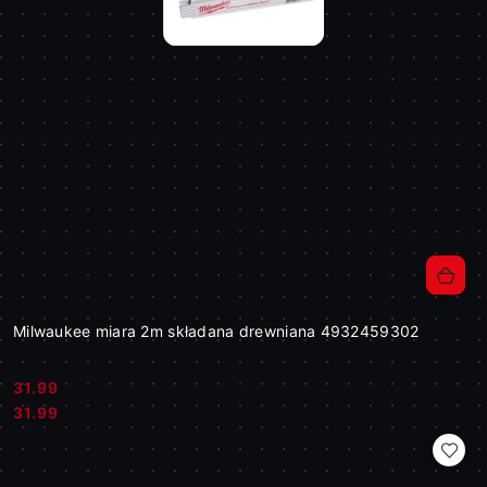
Milwaukee miara 2m składana drewniana 4932459302
31.99
Cena:
Cena:
31.99