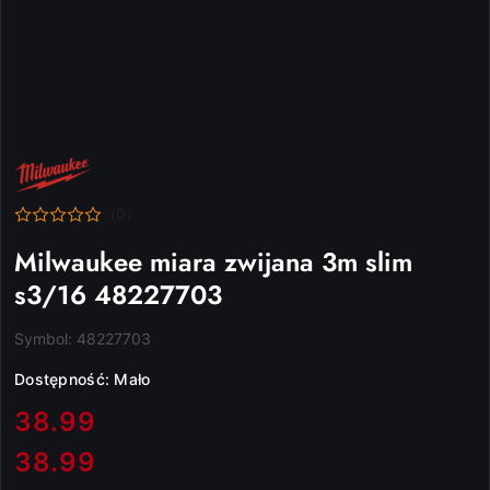
NAZWA
PRODUCENTA:
MILWAUKEE
(0)
Milwaukee miara zwijana 3m slim
s3/16 48227703
Symbol:
48227703
Dostępność:
Mało
cena:
38.99
38.99
Cena: