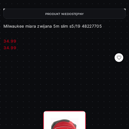
PRODUKT NIEDOSTĘPNY
Milwaukee miara zwijana 5m slim s5/19 48227705
34.99
Cena:
Cena:
34.99