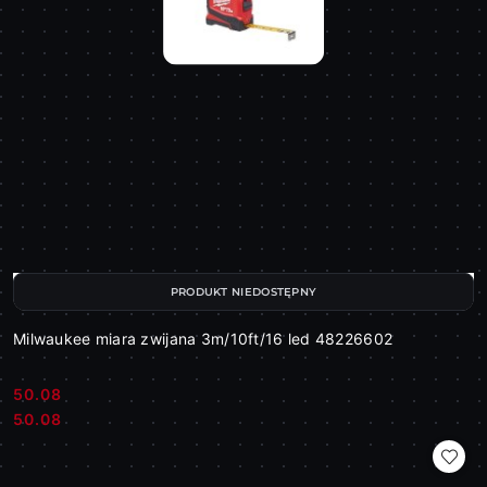
PRODUKT NIEDOSTĘPNY
Milwaukee miara zwijana 3m/10ft/16 led 48226602
50.08
Cena:
Cena:
50.08