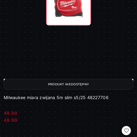
PRODUKT NIEDOSTĘPNY
Milwaukee miara zwijana 5m slim s5/25 48227706
48.99
Cena:
Cena:
48.99