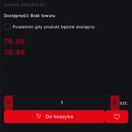
Symbol:
4932459301
Dostępność:
Brak towaru
Powiadom gdy produkt będzie dostępny
cena:
76.46
76.46
Cena:
szt.
Ilość
Do koszyka