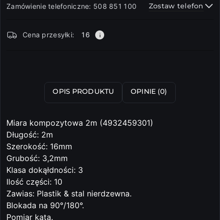
Zostaw telefon
Zamówienie telefoniczne: 508 851 100
Dostępność
Cena przesyłki:
16
i
dostawa
Wyślij
OPIS PRODUKTU
OPINIE (0)
Miara kompozytowa 2m (4932459301)
Długość: 2m
Szerokość: 16mm
Grubość: 3,2mm
Klasa dokąłdności: 3
Ilość części: 10
Zawias: Plastik & stal nierdzewna.
Blokada na 90°/180°.
Pomiar kąta.