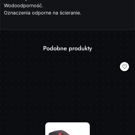
Wodoodporność.
Oznaczenia odporne na ścieranie.
Produkty
Podobne produkty
Pomiń karuzelę produktów
o
statusie: