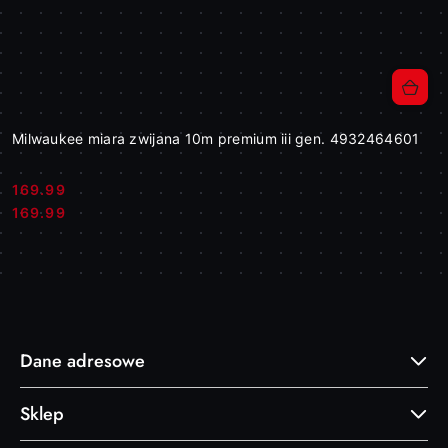
Milwaukee miara zwijana 10m premium iii gen. 4932464601
169.99
Cena:
Cena:
169.99
Dane adresowe
Sklep