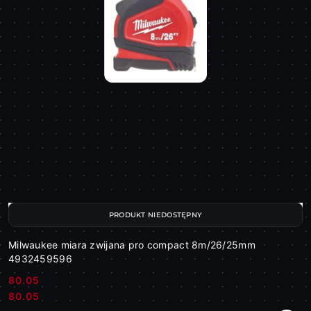
PRODUKT NIEDOSTĘPNY
Milwaukee miara zwijana pro compact 8m/26/25mm
4932459596
80.05
Cena:
Cena:
80.05