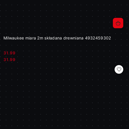
Milwaukee miara 2m składana drewniana 4932459302
31.99
Cena:
Cena:
31.99