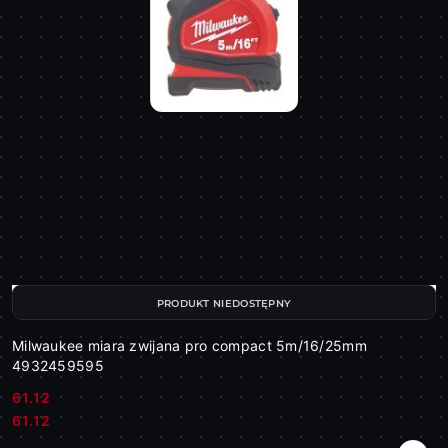
PRODUKT NIEDOSTĘPNY
Milwaukee miara zwijana pro compact 5m/16/25mm
4932459595
61.12
Cena:
Cena:
61.12