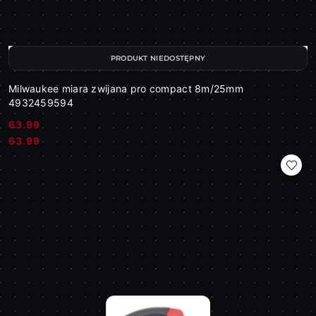
PRODUKT NIEDOSTĘPNY
Milwaukee miara zwijana pro compact 8m/25mm
4932459594
63.99
Cena:
Cena:
63.99