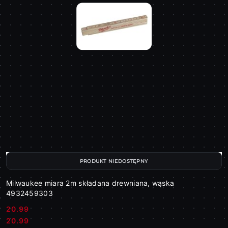
PRODUKT NIEDOSTĘPNY
Milwaukee miara 2m składana drewniana, wąska
4932459303
20.99
Cena:
Cena:
20.99