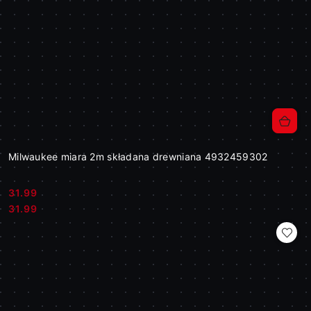
Milwaukee miara 2m składana drewniana 4932459302
31.99
Cena:
Cena:
31.99