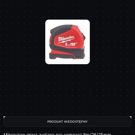
PRODUKT NIEDOSTĘPNY
Milwaukee miara zwijana pro compact 8m/26/25mm