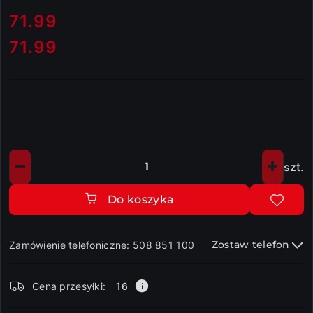
cena:
71.99
71.99
Cena:
szt.
Ilość
Do koszyka
Zostaw telefon
Zamówienie telefoniczne: 508 851 100
Dostępność
Cena przesyłki:
16
i
dostawa
Wyślij