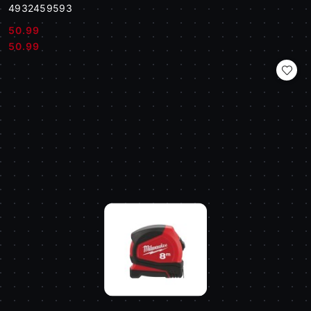
4932459593
50.99
Cena:
Cena:
50.99