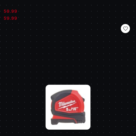
59.99
Cena:
Cena:
59.99