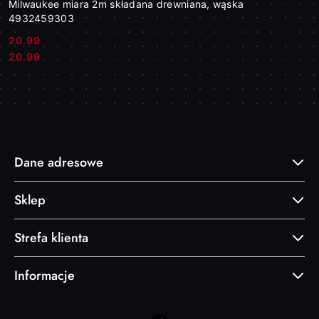
Milwaukee miara 2m składana drewniana, wąska
4932459303
20.99
Cena:
Cena:
20.99
Dane adresowe
Sklep
Strefa klienta
Informacje