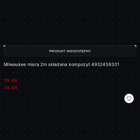
PRODUKT NIEDOSTĘPNY
Milwaukee miara 2m składana kompozyt 4932459301
76.46
Cena:
Cena:
76.46