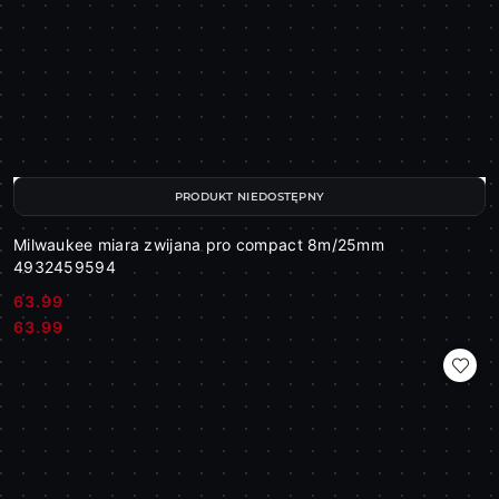
PRODUKT NIEDOSTĘPNY
Milwaukee miara zwijana pro compact 8m/25mm
4932459594
63.99
Cena:
Cena:
63.99