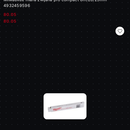
4932459596
80.05
Cena:
Cena:
80.05