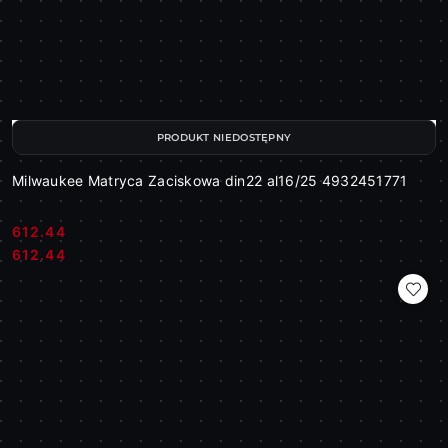
PRODUKT NIEDOSTĘPNY
Milwaukee Matryca Zaciskowa din22 al16/25 4932451771
612.44
Cena:
Cena:
612.44