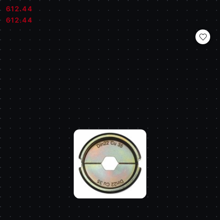
612.44
Cena:
Cena:
612.44