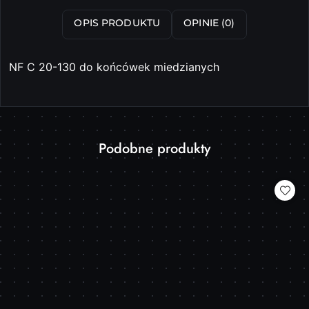
OPIS PRODUKTU
OPINIE (0)
NF C 20-130 do końcówek miedzianych
Produkty
Podobne produkty
Pomiń karuzelę produktów
o
statusie: