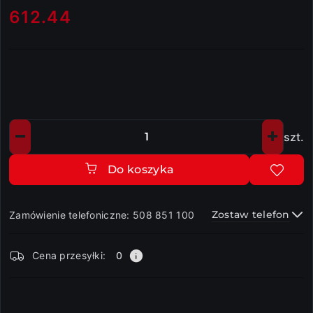
612.44
Cena:
szt.
Ilość
Do koszyka
Zostaw telefon
Zamówienie telefoniczne: 508 851 100
Dostępność
Cena przesyłki:
0
i
dostawa
Wyślij