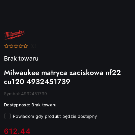
NAZWA
PRODUCENTA:
MILWAUKEE
(0)
Brak towaru
Milwaukee matryca zaciskowa nf22
cu120 4932451739
Symbol:
4932451739
Dostępność:
Brak towaru
Powiadom gdy produkt będzie dostępny
cena:
612.44