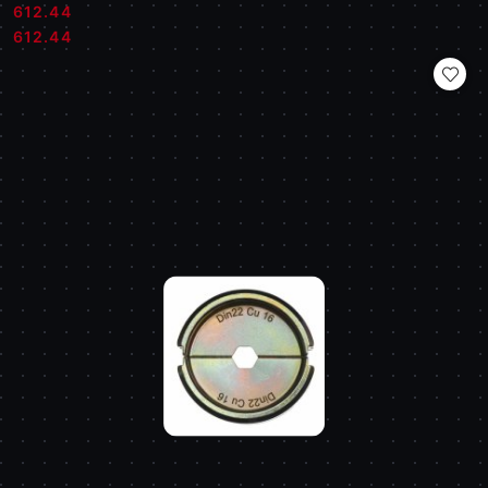
612.44
Cena:
Cena:
612.44