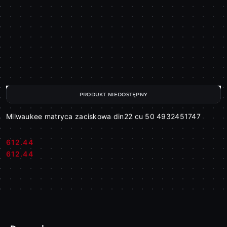
PRODUKT NIEDOSTĘPNY
Milwaukee matryca zaciskowa din22 cu 50 4932451747
612.44
Cena:
Cena:
612.44