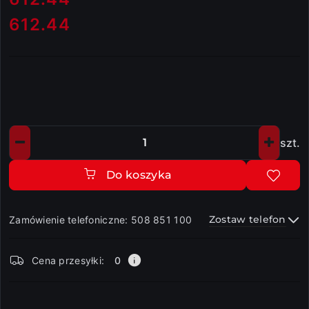
612.44
Cena:
szt.
Ilość
Do koszyka
Zostaw telefon
Zamówienie telefoniczne: 508 851 100
Dostępność
Cena przesyłki:
0
i
dostawa
Wyślij