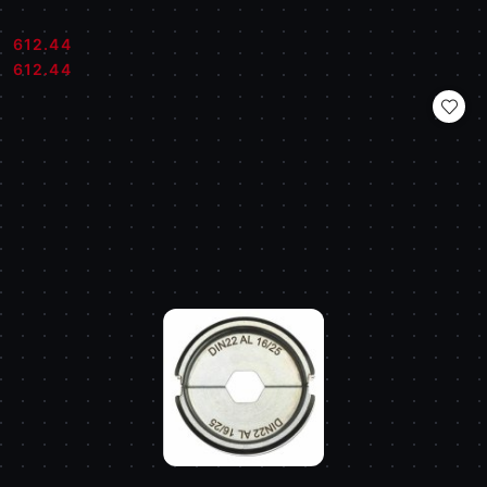
612.44
Cena:
Cena:
612.44