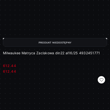
PRODUKT NIEDOSTĘPNY
Milwaukee Matryca Zaciskowa din22 al16/25 4932451771
612.44
Cena:
Cena:
612.44