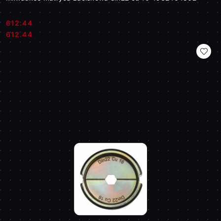
612.44
Cena:
Cena:
612.44