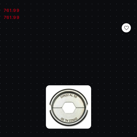
761.99
Cena:
Cena:
761.99