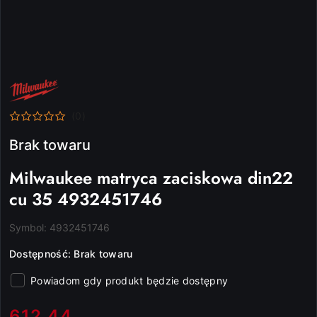
NAZWA
PRODUCENTA:
MILWAUKEE
(0)
Brak towaru
Milwaukee matryca zaciskowa din22
cu 35 4932451746
Symbol:
4932451746
Dostępność:
Brak towaru
Powiadom gdy produkt będzie dostępny
cena:
612.44