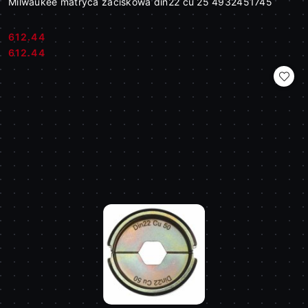
Milwaukee matryca zaciskowa din22 cu 25 4932451745
612.44
Cena:
Cena:
612.44