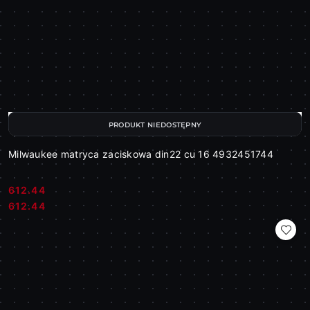
PRODUKT NIEDOSTĘPNY
Milwaukee matryca zaciskowa din22 cu 16 4932451744
612.44
Cena:
Cena:
612.44