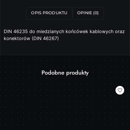
OPIS PRODUKTU
OPINIE (0)
DIN 46235 do miedzianych końcówek kablowych oraz
konektorów (DIN 46267)
Produkty
Podobne produkty
Pomiń karuzelę produktów
o
statusie: