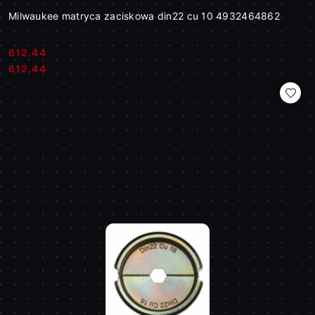
Milwaukee matryca zaciskowa din22 cu 10 4932464862
612.44
Cena:
Cena:
612.44