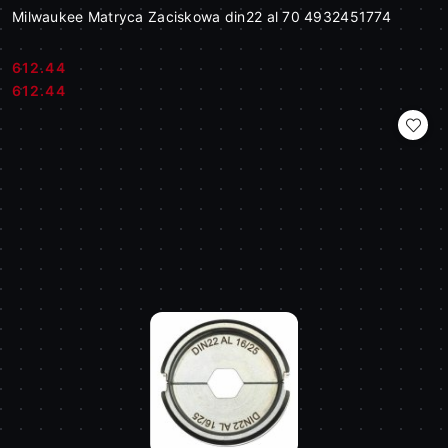
Milwaukee Matryca Zaciskowa din22 al 70 4932451774
612.44
Cena:
Cena:
612.44