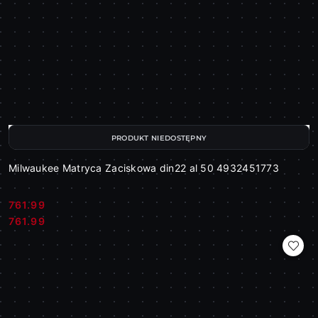
PRODUKT NIEDOSTĘPNY
Milwaukee Matryca Zaciskowa din22 al 50 4932451773
761.99
Cena:
Cena:
761.99