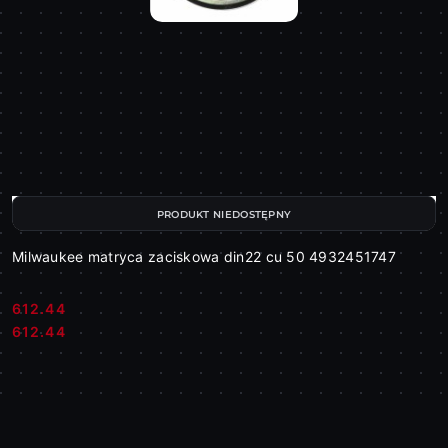
PRODUKT NIEDOSTĘPNY
Milwaukee matryca zaciskowa din22 cu 50 4932451747
612.44
Cena:
Cena:
612.44