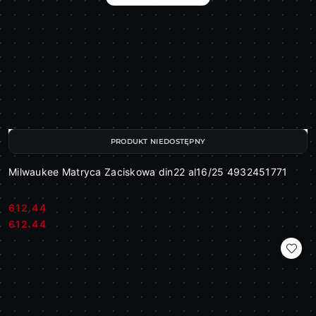
PRODUKT NIEDOSTĘPNY
Milwaukee Matryca Zaciskowa din22 al16/25 4932451771
612.44
Cena:
Cena:
612.44