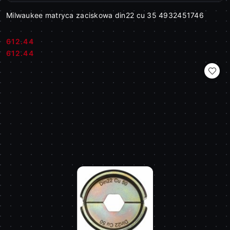
Milwaukee matryca zaciskowa din22 cu 35 4932451746
612.44
Cena:
Cena:
612.44