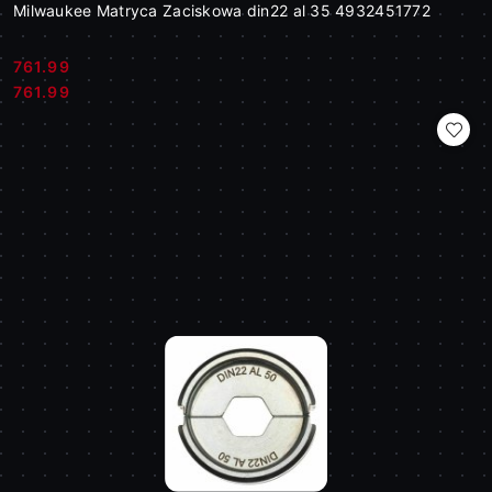
Milwaukee Matryca Zaciskowa din22 al 35 4932451772
761.99
Cena:
Cena:
761.99