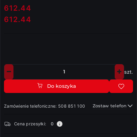
cena:
612.44
612.44
Cena:
szt.
Ilość
Do koszyka
Zostaw telefon
Zamówienie telefoniczne: 508 851 100
Dostępność
Cena przesyłki:
0
i
dostawa
Wyślij