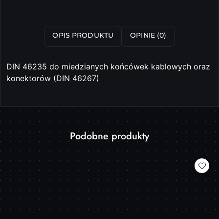
OPIS PRODUKTU
OPINIE (0)
DIN 46235 do miedzianych końcówek kablowych oraz
konektorów (DIN 46267)
Produkty
Podobne produkty
Pomiń karuzelę produktów
o
statusie: