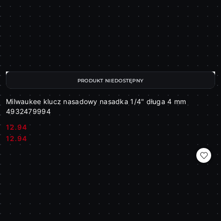
PRODUKT NIEDOSTĘPNY
Milwaukee klucz nasadowy nasadka 1/4" długa 4 mm
4932479994
12.94
Cena:
Cena:
12.94