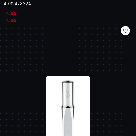
4932478324
14.65
Cena:
Cena:
14.65