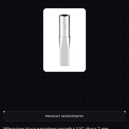
PRODUKT NIEDOSTĘPNY
Milwaukee klucz nasadowy nasadka 1/4" długa 7 mm