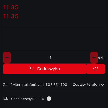
cena:
11.35
11.35
Cena:
szt.
Ilość
Do koszyka
Zostaw telefon
Zamówienie telefoniczne: 508 851 100
Dostępność
Cena przesyłki:
16
i
dostawa
Wyślij