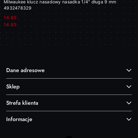
Milwaukee klucz nasadowy nasadka 1/4" długa 9 mm
4932478329
14.65
Cena:
Cena:
14.65
Dane adresowe
Sklep
Strefa klienta
Informacje