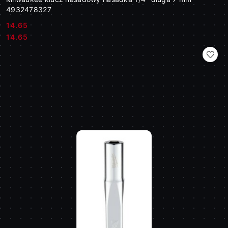
4932478327
14.65
Cena:
Cena:
14.65