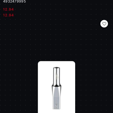
4932479995
12.94
Cena:
Cena:
12.94