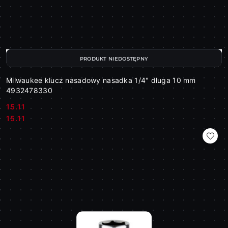
PRODUKT NIEDOSTĘPNY
Milwaukee klucz nasadowy nasadka 1/4" długa 10 mm
4932478330
15.11
Cena:
Cena:
15.11