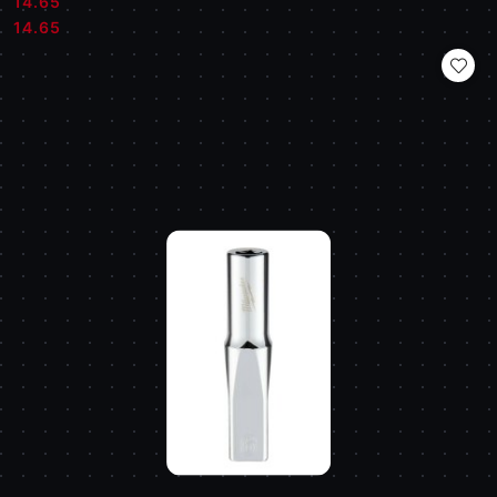
14.65
Cena:
Cena:
14.65