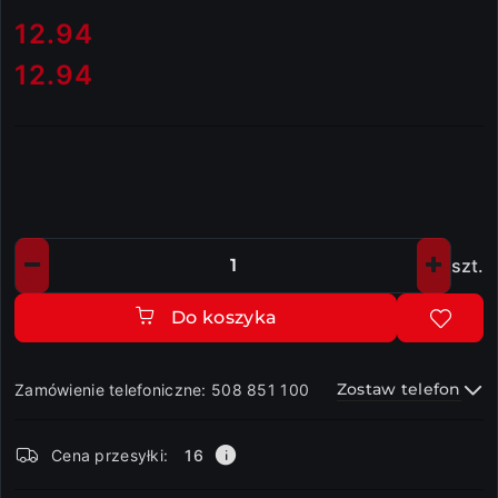
cena:
12.94
12.94
Cena:
szt.
Ilość
Do koszyka
Zostaw telefon
Zamówienie telefoniczne: 508 851 100
Dostępność
Cena przesyłki:
16
i
dostawa
Wyślij