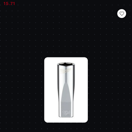
Cena:
Cena:
15.71