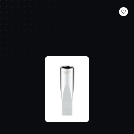
o
statusie: