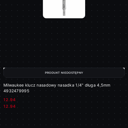
PRODUKT NIEDOSTĘPNY
Milwaukee klucz nasadowy nasadka 1/4" długa 4,5mm
4932479995
12.94
Cena:
Cena:
12.94