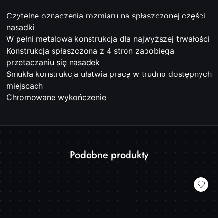
Czytelne oznaczenia rozmiaru na spłaszczonej części
nasadki
W pełni metalowa konstrukcja dla najwyższej trwałości
Konstrukcja spłaszczona z 4 stron zapobiega
przetaczaniu się nasadek
Smukła konstrukcja ułatwia pracę w trudno dostępnych
miejscach
Chromowane wykończenie
Produkty
Podobne produkty
Pomiń karuzelę produktów
o
statusie: