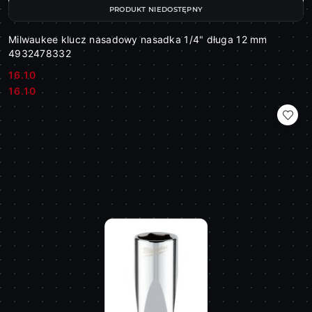
PRODUKT NIEDOSTĘPNY
Milwaukee klucz nasadowy nasadka 1/4" długa 12 mm
4932478332
16.10
Cena:
Cena:
16.10