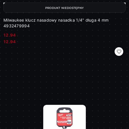
PRODUKT NIEDOSTĘPNY
Milwaukee klucz nasadowy nasadka 1/4" długa 4 mm
4932479994
12.94
Cena:
Cena:
12.94