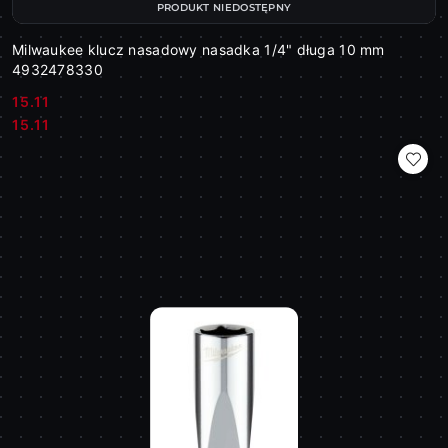
PRODUKT NIEDOSTĘPNY
Milwaukee klucz nasadowy nasadka 1/4" długa 10 mm
4932478330
15.11
Cena:
Cena:
15.11