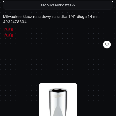
PRODUKT NIEDOSTĘPNY
Milwaukee klucz nasadowy nasadka 1/4" długa 14 mm
4932478334
17.55
Cena:
Cena:
17.55