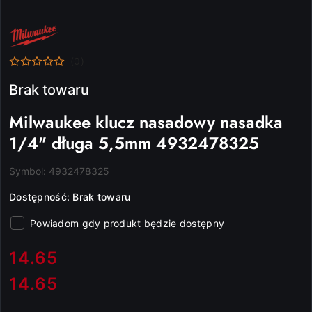
NAZWA
PRODUCENTA:
MILWAUKEE
(0)
Brak towaru
Milwaukee klucz nasadowy nasadka
1/4" długa 5,5mm 4932478325
Symbol:
4932478325
Dostępność:
Brak towaru
Powiadom gdy produkt będzie dostępny
cena:
14.65
14.65
Cena: