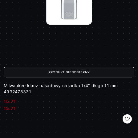
PRODUKT NIEDOSTĘPNY
Milwaukee klucz nasadowy nasadka 1/4" długa 11 mm
4932478331
15.71
Cena:
Cena:
15.71