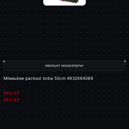
PRODUKT NIEDOSTĘPNY
Milwaukee packout torba 50cm 4932464086
663.99
Cena:
Cena:
663.99