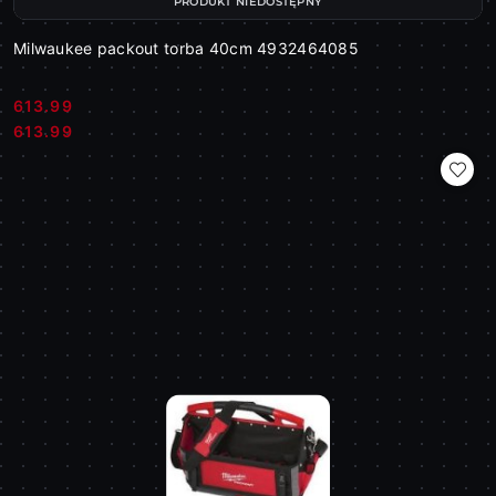
PRODUKT NIEDOSTĘPNY
Milwaukee packout torba 40cm 4932464085
613.99
Cena:
Cena:
613.99