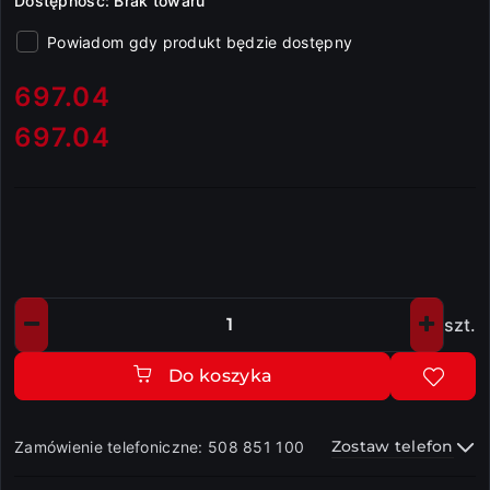
Dostępność:
Brak towaru
Powiadom gdy produkt będzie dostępny
cena:
697.04
697.04
Cena:
szt.
Ilość
Do koszyka
Zostaw telefon
Zamówienie telefoniczne: 508 851 100