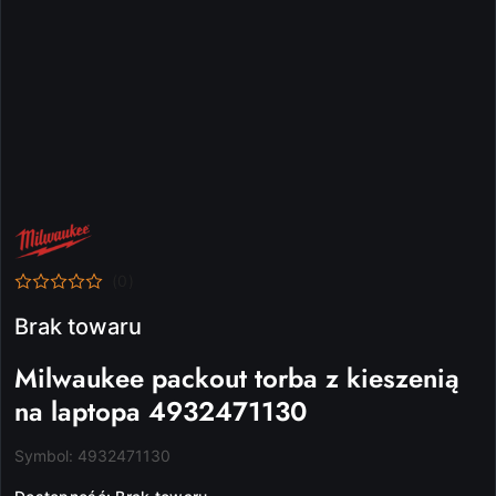
NAZWA
PRODUCENTA:
MILWAUKEE
(0)
Brak towaru
Milwaukee packout torba z kieszenią
na laptopa 4932471130
Symbol:
4932471130