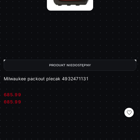
PRODUKT NIEDOSTĘPNY
Milwaukee packout plecak 4932471131
685.99
Cena:
Cena:
685.99