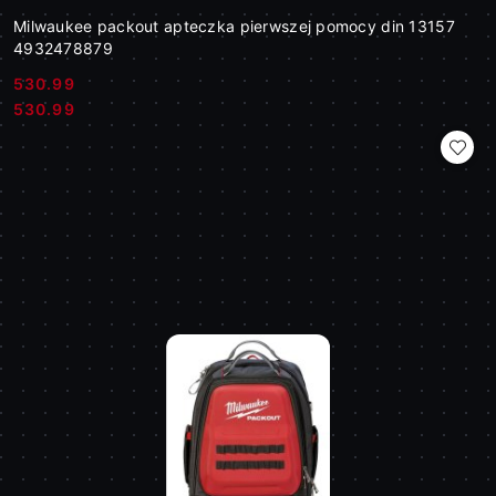
Milwaukee packout apteczka pierwszej pomocy din 13157
4932478879
530.99
Cena:
Cena:
530.99