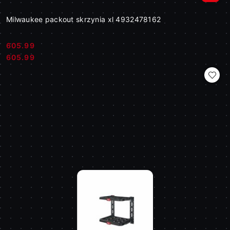
Milwaukee packout skrzynia xl 4932478162
605.99
Cena:
Cena:
605.99