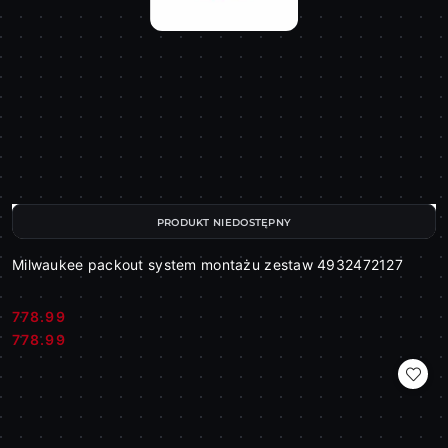
PRODUKT NIEDOSTĘPNY
Milwaukee packout system montażu zestaw 4932472127
778.99
Cena:
Cena:
778.99