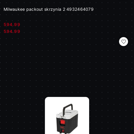
Milwaukee packout skrzynia 2 4932464079
594.99
Cena:
Cena:
594.99