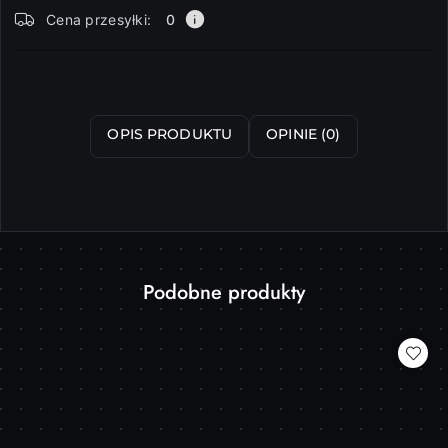
Dostępność
Cena przesyłki:
0
i
dostawa
Wyślij
OPIS PRODUKTU
OPINIE (0)
Produkty
Podobne produkty
Pomiń karuzelę produktów
o
statusie: