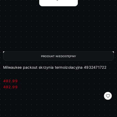
PRODUKT NIEDOSTĘPNY
Milwaukee packout skrzynia termoizolacyjna 4932471722
492.99
Cena:
Cena:
492.99