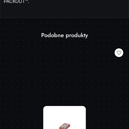
PACKOUT™.
Produkty
Podobne produkty
Pomiń karuzelę produktów
o
statusie: