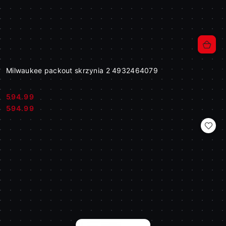
Milwaukee packout skrzynia 2 4932464079
594.99
Cena:
Cena:
594.99