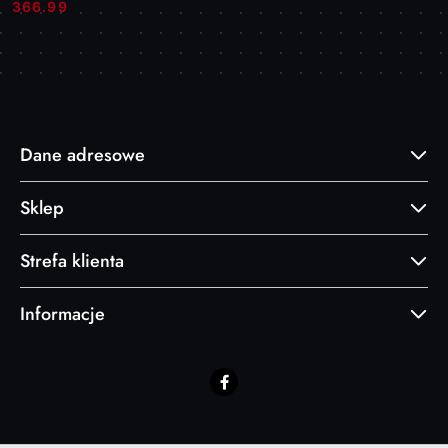
Cena:
Cena:
366.99
Dane adresowe
Sklep
Strefa klienta
Informacje