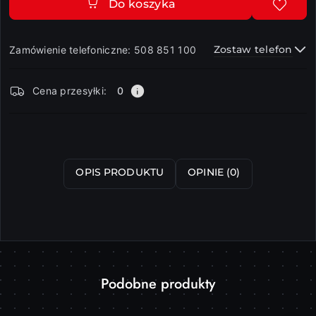
Do koszyka
Zostaw telefon
Zamówienie telefoniczne: 508 851 100
Dostępność
Cena przesyłki:
0
i
dostawa
Wyślij
OPIS PRODUKTU
OPINIE (0)
Produkty
Podobne produkty
Pomiń karuzelę produktów
o