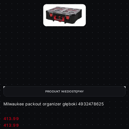
PRODUKT NIEDOSTĘPNY
Milwaukee packout organizer głęboki 4932478625
413.99
Cena:
Cena:
413.99