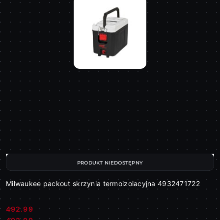
PRODUKT NIEDOSTĘPNY
Milwaukee packout skrzynia termoizolacyjna 4932471722
492.99
Cena:
Cena: