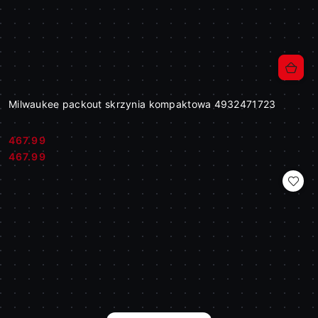
Milwaukee packout skrzynia kompaktowa 4932471723
467.99
Cena:
Cena:
467.99