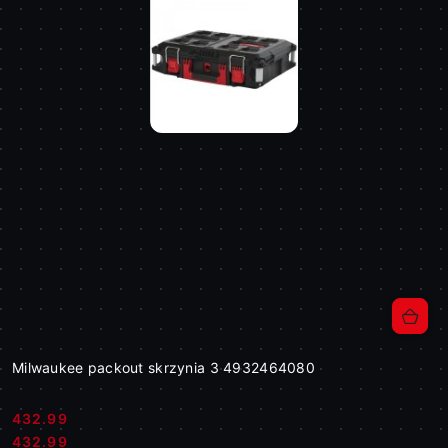
Milwaukee packout skrzynia 3 4932464080
432.99
Cena:
Cena:
432.99