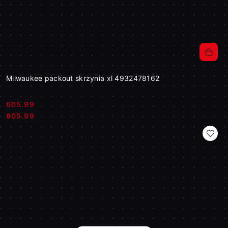
Milwaukee packout skrzynia xl 4932478162
605.99
Cena:
Cena:
605.99