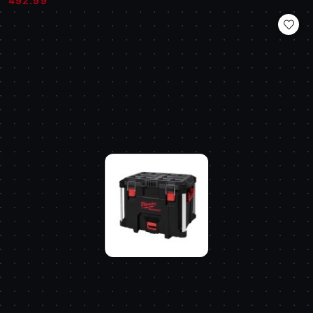
492.99