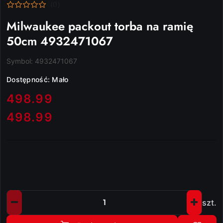
(0)
Milwaukee packout torba na ramię
50cm 4932471067
Symbol:
4932471067
Dostępność:
Mało
cena:
498.99
498.99
Cena:
szt.
Ilość