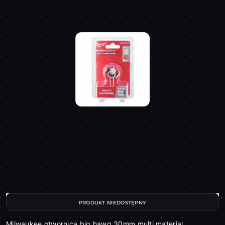
PRODUKT NIEDOSTĘPNY
Milwaukee otwornica big hawg 30mm multi material