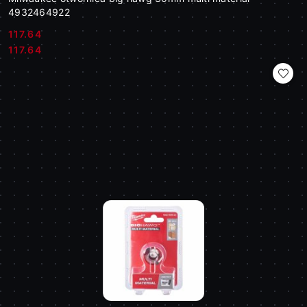
4932464922
117.64
Cena:
Cena:
117.64