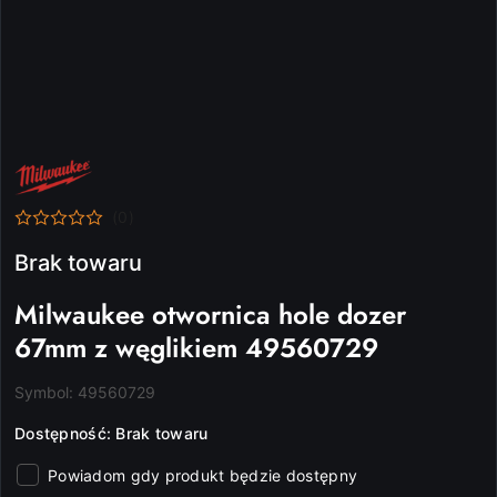
NAZWA
PRODUCENTA:
MILWAUKEE
(0)
Brak towaru
Milwaukee otwornica hole dozer
67mm z węglikiem 49560729
Symbol:
49560729
Dostępność:
Brak towaru
Powiadom gdy produkt będzie dostępny