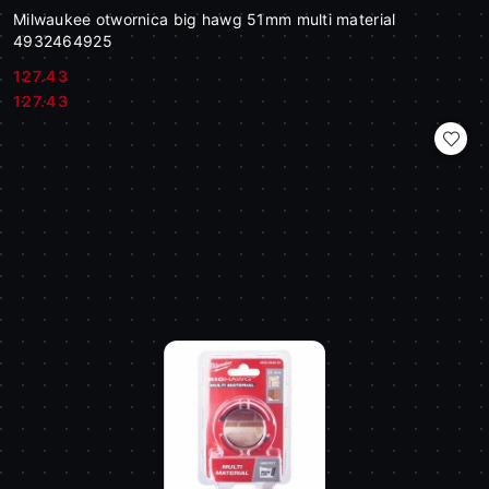
Milwaukee otwornica big hawg 51mm multi material
4932464925
127.43
Cena:
Cena:
127.43