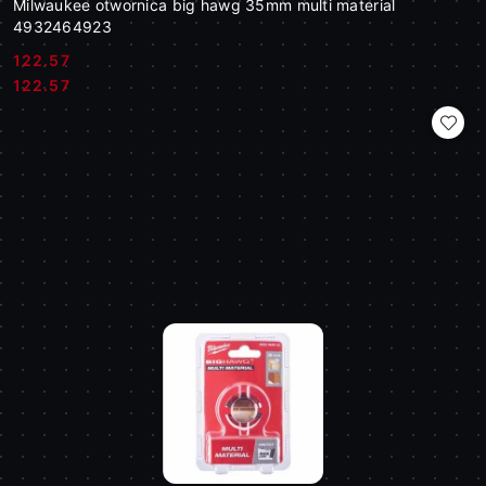
Milwaukee otwornica big hawg 35mm multi material
4932464923
122.57
Cena:
Cena:
122.57