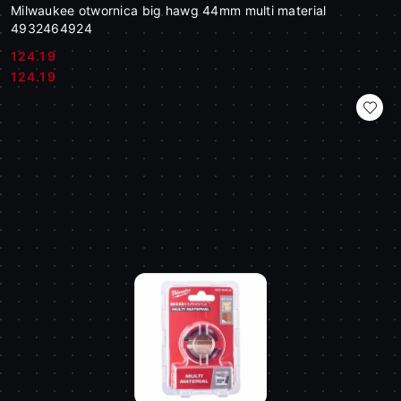
Milwaukee otwornica big hawg 44mm multi material
4932464924
124.19
Cena:
Cena:
124.19