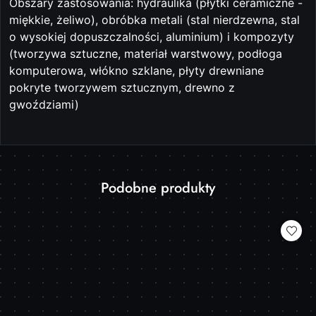
Obszary zastosowania: hydraulika (płytki ceramiczne -
miękkie, żeliwo), obróbka metali (stal nierdzewna, stal
o wysokiej dopuszczalności, aluminium) i kompozyty
(tworzywa sztuczne, materiał warstwowy, podłoga
komputerowa, włókno szklane, płyty drewniane
pokryte tworzywem sztucznym, drewno z
gwoździami)
Produkty
Podobne produkty
Pomiń karuzelę produktów
o
statusie: