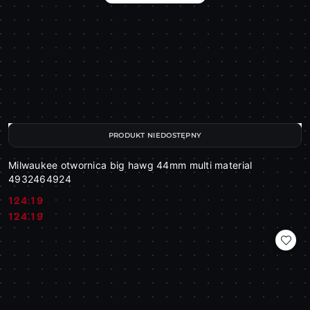
PRODUKT NIEDOSTĘPNY
Milwaukee otwornica big hawg 44mm multi material
4932464924
124.19
Cena:
Cena:
124.19