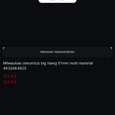
PRODUKT NIEDOSTĘPNY
Milwaukee otwornica big hawg 51mm multi material
4932464925
127.43
Cena:
Cena:
127.43