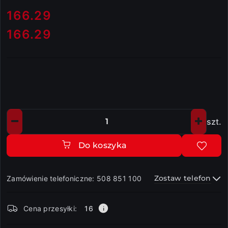
cena:
166.29
166.29
Cena:
szt.
Ilość
Do koszyka
Zostaw telefon
Zamówienie telefoniczne: 508 851 100
Dostępność
Cena przesyłki:
16
i
dostawa
Wyślij