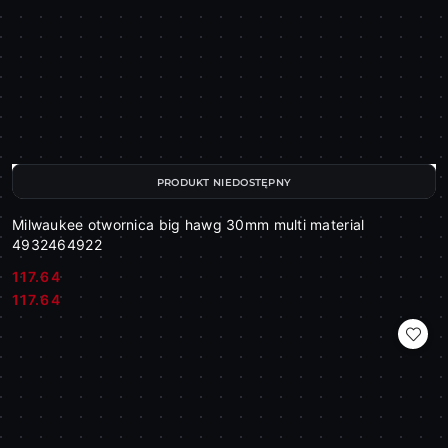
PRODUKT NIEDOSTĘPNY
Milwaukee otwornica big hawg 30mm multi material
4932464922
117.64
Cena:
Cena:
117.64