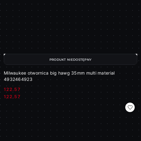
PRODUKT NIEDOSTĘPNY
Milwaukee otwornica big hawg 35mm multi material
4932464923
122.57
Cena:
Cena:
122.57