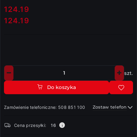
cena:
124.19
124.19
Cena:
szt.
Ilość
Do koszyka
Zostaw telefon
Zamówienie telefoniczne: 508 851 100
Dostępność
Cena przesyłki:
16
i
dostawa
Wyślij