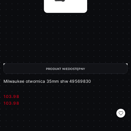
PRODUKT NIEDOSTĘPNY
Milwaukee otwornica 35mm shw 49569830
103.98
Cena:
Cena:
103.98