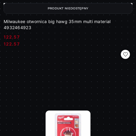
PRODUKT NIEDOSTĘPNY
Milwaukee otwornica big hawg 35mm multi material
4932464923
122.57
Cena:
Cena:
122.57