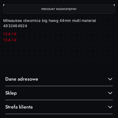
PRODUKT NIEDOSTĘPNY
Milwaukee otwornica big hawg 44mm multi material
4932464924
124.19
Cena:
Cena:
124.19
Dane adresowe
Sklep
Strefa klienta