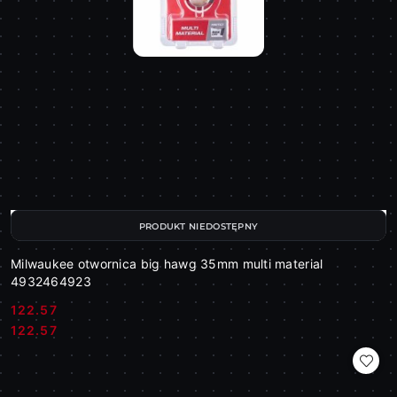
PRODUKT NIEDOSTĘPNY
Milwaukee otwornica big hawg 35mm multi material
4932464923
122.57
Cena:
Cena:
122.57