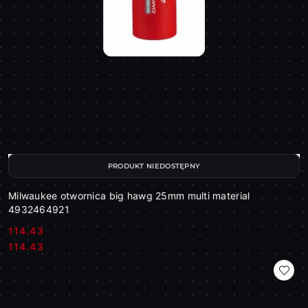
PRODUKT NIEDOSTĘPNY
Milwaukee otwornica big hawg 25mm multi material
4932464921
114.43
Cena:
Cena:
114.43