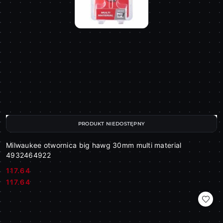
PRODUKT NIEDOSTĘPNY
Milwaukee otwornica big hawg 30mm multi material
4932464922
117.64
Cena:
Cena:
117.64