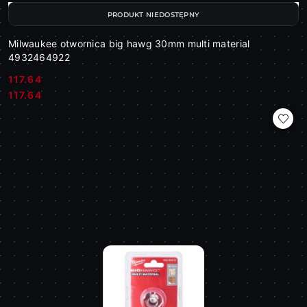
PRODUKT NIEDOSTĘPNY
Milwaukee otwornica big hawg 30mm multi material
4932464922
117.64
Cena:
Cena:
117.64