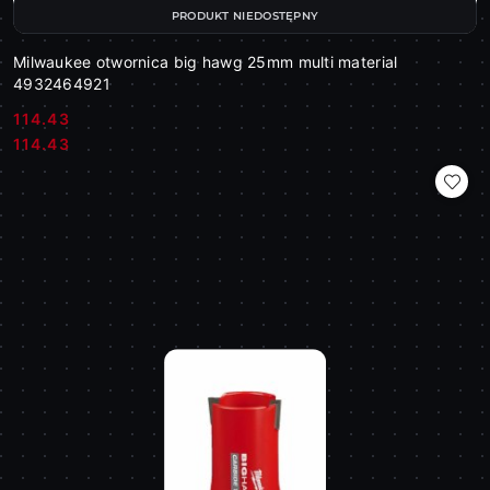
PRODUKT NIEDOSTĘPNY
Milwaukee otwornica big hawg 25mm multi material
4932464921
114.43
Cena:
Cena:
114.43