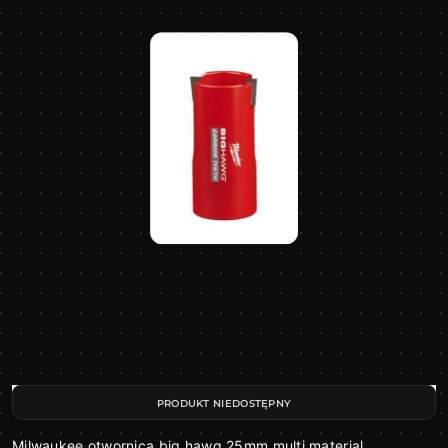
PRODUKT NIEDOSTĘPNY
Milwaukee otwornica big hawg 25mm multi material