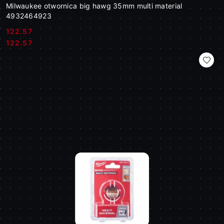
Milwaukee otwornica big hawg 35mm multi material
4932464923
122.57
Cena:
Cena:
122.57