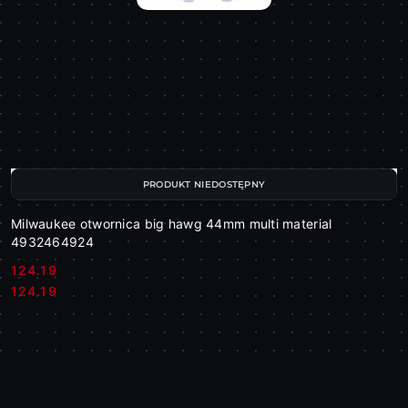
PRODUKT NIEDOSTĘPNY
Milwaukee otwornica big hawg 44mm multi material
4932464924
124.19
Cena:
Cena:
124.19