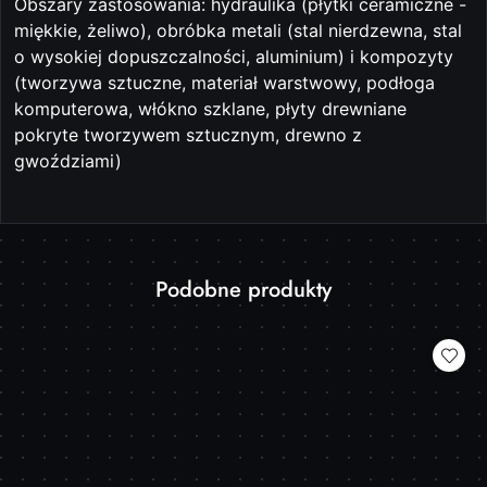
Obszary zastosowania: hydraulika (płytki ceramiczne -
miękkie, żeliwo), obróbka metali (stal nierdzewna, stal
o wysokiej dopuszczalności, aluminium) i kompozyty
(tworzywa sztuczne, materiał warstwowy, podłoga
komputerowa, włókno szklane, płyty drewniane
pokryte tworzywem sztucznym, drewno z
gwoździami)
Produkty
Podobne produkty
Pomiń karuzelę produktów
o
statusie: