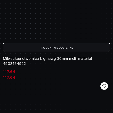
PRODUKT NIEDOSTĘPNY
Milwaukee otwornica big hawg 30mm multi material
4932464922
117.64
Cena:
Cena:
117.64