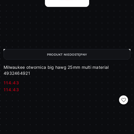
PRODUKT NIEDOSTĘPNY
Milwaukee otwornica big hawg 25mm multi material
4932464921
114.43
Cena:
Cena:
114.43