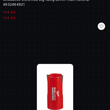
4932464921
114.43
Cena:
Cena:
114.43