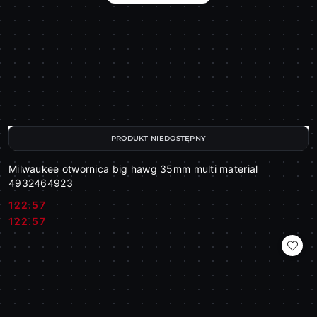
PRODUKT NIEDOSTĘPNY
Milwaukee otwornica big hawg 35mm multi material
4932464923
122.57
Cena:
Cena:
122.57