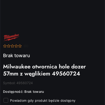
NAZWA
PRODUCENTA:
MILWAUKEE
(0)
Brak towaru
Milwaukee otwornica hole dozer
57mm z węglikiem 49560724
Symbol:
49560724
Dostępność:
Brak towaru
Powiadom gdy produkt będzie dostępny