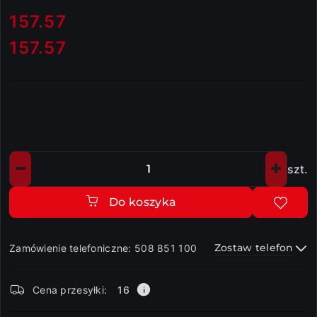
cena:
157.57
157.57
Cena:
szt.
Ilość
Do koszyka
Zostaw telefon
Zamówienie telefoniczne: 508 851 100
Dostępność
Cena przesyłki:
16
i
dostawa
Wyślij