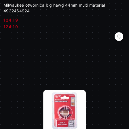
Milwaukee otwornica big hawg 44mm multi material
4932464924
124.19
Cena:
Cena:
124.19