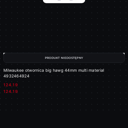
PRODUKT NIEDOSTĘPNY
Milwaukee otwornica big hawg 44mm multi material
4932464924
124.19
Cena:
Cena:
124.19