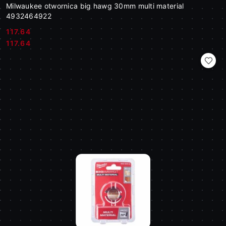
Milwaukee otwornica big hawg 30mm multi material
4932464922
117.64
Cena:
Cena:
117.64