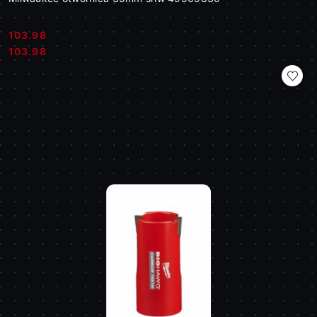
103.98
Cena:
Cena:
103.98