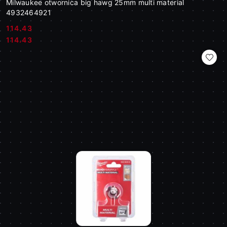
Milwaukee otwornica big hawg 25mm multi material
4932464921
114.43
Cena:
Cena:
114.43