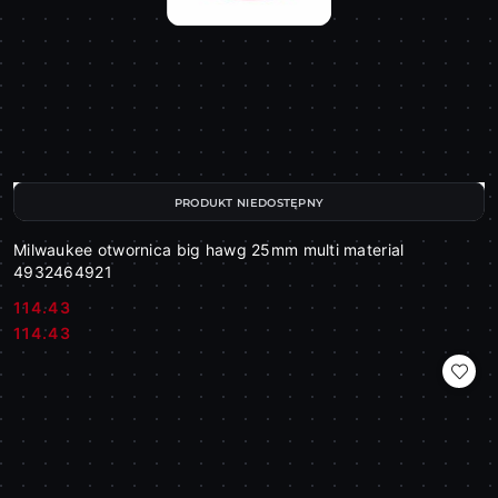
PRODUKT NIEDOSTĘPNY
Milwaukee otwornica big hawg 25mm multi material
4932464921
114.43
Cena:
Cena:
114.43