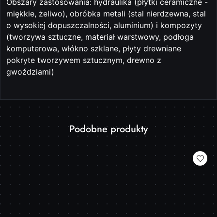
Obszary zastosowania: hydraulika (płytki ceramiczne -
miękkie, żeliwo), obróbka metali (stal nierdzewna, stal
o wysokiej dopuszczalności, aluminium) i kompozyty
(tworzywa sztuczne, materiał warstwowy, podłoga
komputerowa, włókno szklane, płyty drewniane
pokryte tworzywem sztucznym, drewno z
gwoździami)
Produkty
Podobne produkty
Pomiń karuzelę produktów
o
statusie: