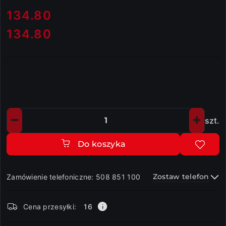
cena:
134.80
134.80
Cena:
szt.
Ilość
Do koszyka
Zostaw telefon
Zamówienie telefoniczne: 508 851 100
Dostępność
Cena przesyłki:
16
i
dostawa
Wyślij