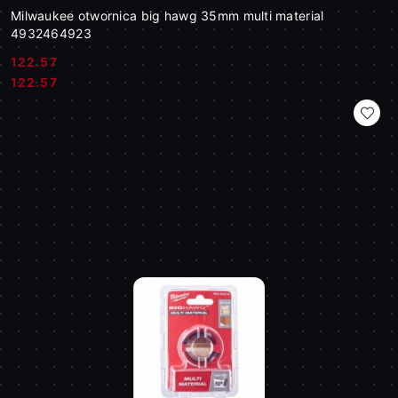
Milwaukee otwornica big hawg 35mm multi material
4932464923
122.57
Cena:
Cena:
122.57