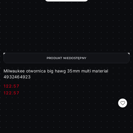
PRODUKT NIEDOSTĘPNY
Milwaukee otwornica big hawg 35mm multi material
4932464923
122.57
Cena:
Cena:
122.57