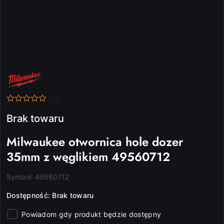
NAZWA
PRODUCENTA:
MILWAUKEE
(0)
Brak towaru
Milwaukee otwornica hole dozer
35mm z węglikiem 49560712
Symbol:
49560712
Dostępność:
Brak towaru
Powiadom gdy produkt będzie dostępny