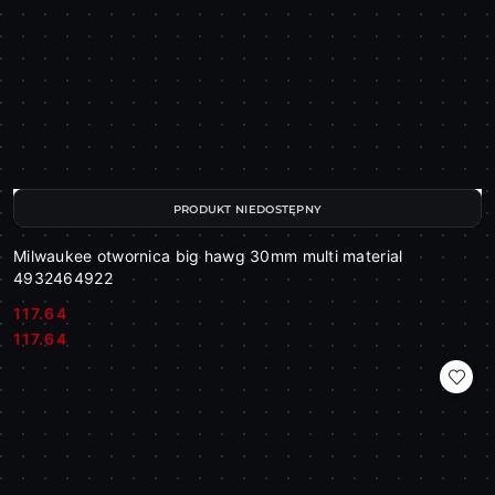
PRODUKT NIEDOSTĘPNY
Milwaukee otwornica big hawg 30mm multi material
4932464922
117.64
Cena:
Cena:
117.64