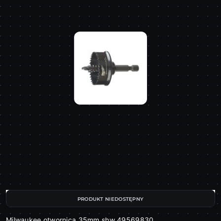
PRODUKT NIEDOSTĘPNY
Milwaukee otwornica 35mm shw 49569830