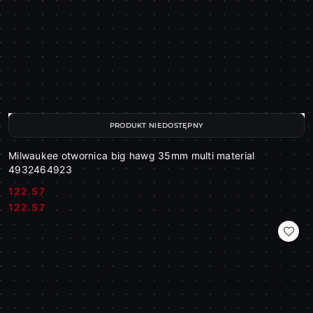
PRODUKT NIEDOSTĘPNY
Milwaukee otwornica big hawg 35mm multi material
4932464923
122.57
Cena:
Cena:
122.57