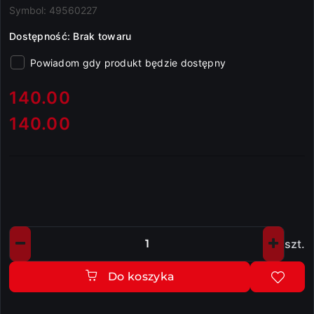
Symbol:
49560227
Dostępność:
Brak towaru
Powiadom gdy produkt będzie dostępny
cena:
140.00
140.00
Cena:
szt.
Ilość
Do koszyka