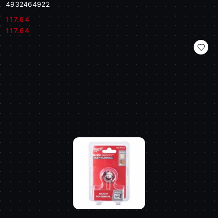
4932464922
117.64
Cena:
Cena:
117.64