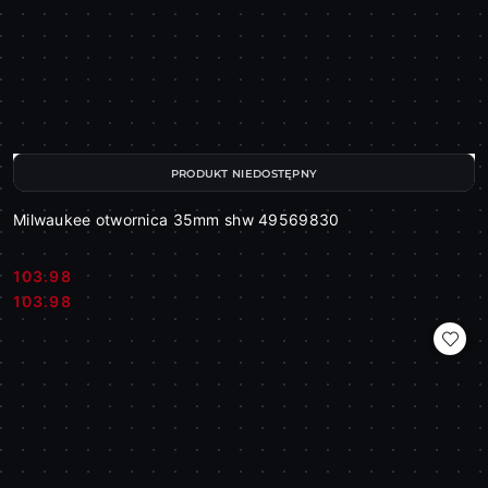
PRODUKT NIEDOSTĘPNY
Milwaukee otwornica 35mm shw 49569830
103.98
Cena:
Cena:
103.98