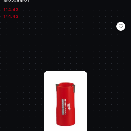
4932464921
114.43
Cena:
Cena:
114.43