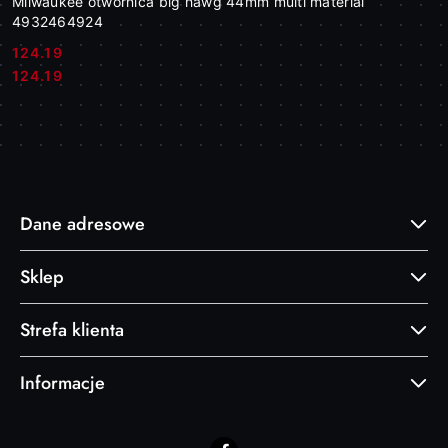
Milwaukee otwornica big hawg 44mm multi material
4932464924
124.19
Cena:
Cena:
124.19
Dane adresowe
Sklep
Strefa klienta
Informacje