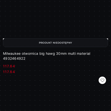
PRODUKT NIEDOSTĘPNY
Milwaukee otwornica big hawg 30mm multi material
4932464922
117.64
Cena:
Cena:
117.64