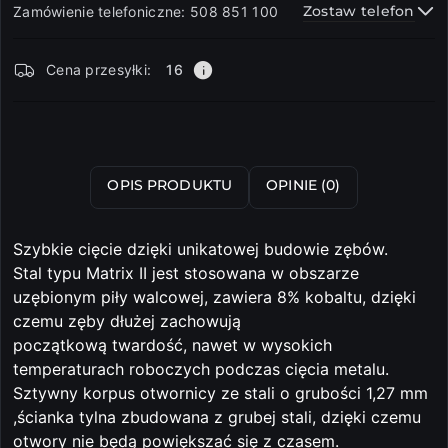
Zostaw telefon
Zamówienie telefoniczne: 508 851 100
Dostępność
Cena przesyłki:
16
i
dostawa
Wyślij
OPIS PRODUKTU
OPINIE (0)
Szybkie cięcie dzięki unikatowej budowie zębów.
Stal typu Matrix II jest stosowana w obszarze
uzębionym piły walcowej, zawiera 8% kobaltu, dzięki
czemu zęby dłużej zachowują
początkową twardość, nawet w wysokich
temperaturach roboczych podczas cięcia metalu.
Sztywny korpus otwornicy ze stali o grubości 1,27 mm
,ścianka tylna zbudowana z grubej stali, dzięki czemu
otwory nie będą powiększać się z czasem.