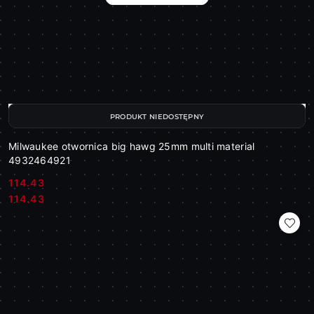
PRODUKT NIEDOSTĘPNY
Milwaukee otwornica big hawg 25mm multi material
4932464921
114.43
Cena:
Cena:
114.43