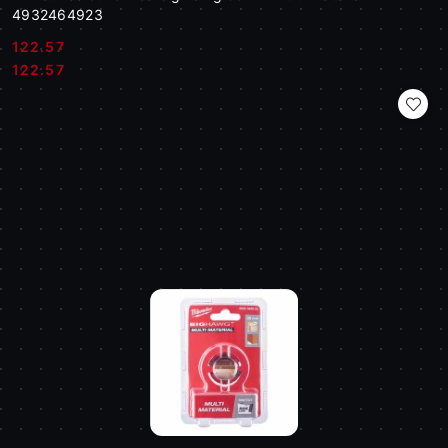
4932464923
122.57
Cena:
Cena:
122.57