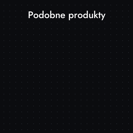
Produkty
Podobne produkty
o
statusie: