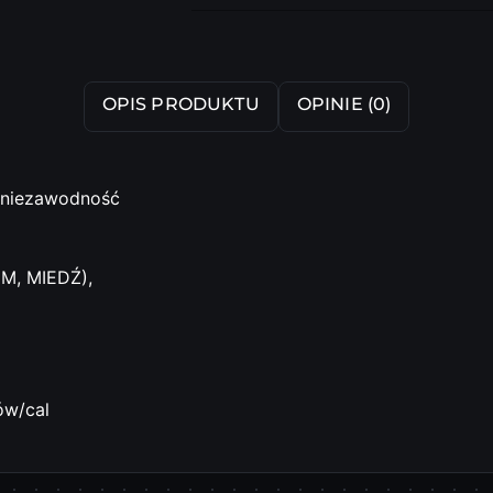
dostawa
OPIS PRODUKTU
OPINIE (0)
i niezawodność
M, MIEDŹ),
ów/cal