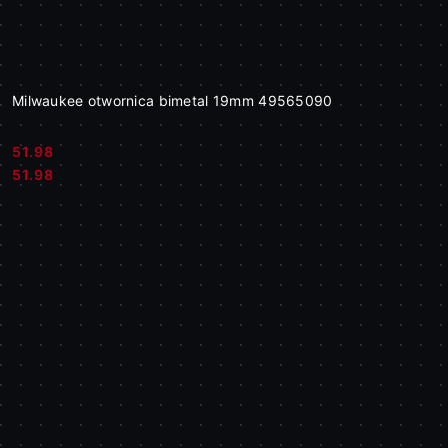
Milwaukee otwornica bimetal 19mm 49565090
51.98
Cena:
Cena:
51.98