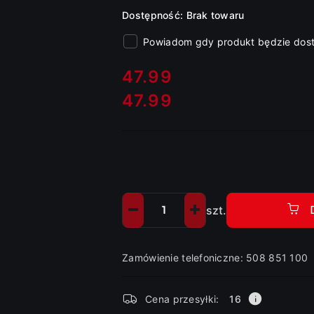
Dostępność:
Brak towaru
Powiadom gdy produkt będzie dos
cena:
47.99
47.99
Cena:
szt.
Ilość
Zamówienie telefoniczne: 508 851 100
Dostępność
Cena przesyłki:
16
i