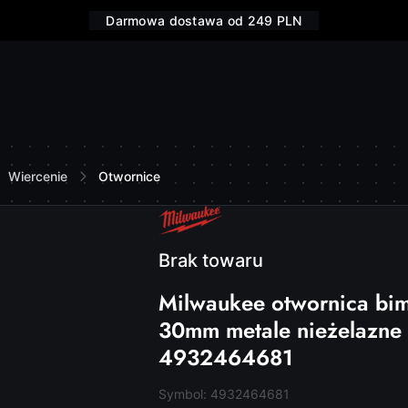
Darmowa dostawa od 249 PLN
Wiercenie
Otwornice
NAZWA
PRODUCENTA:
MILWAUKEE
Brak towaru
Milwaukee otwornica bim
30mm metale nieżelazne
4932464681
Symbol:
4932464681