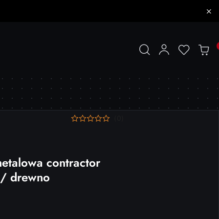
(0)
etalowa contractor
 / drewno