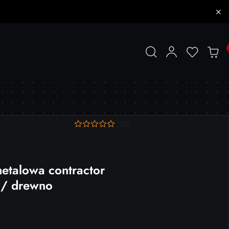
(0)
etalowa contractor
 / drewno