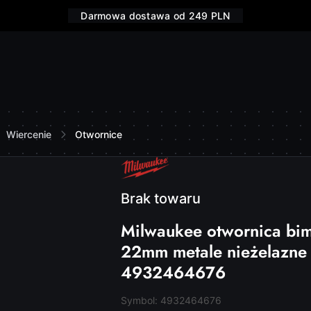
Darmowa dostawa od 249 PLN
Wiercenie
Otwornice
NAZWA
PRODUCENTA:
MILWAUKEE
Brak towaru
Milwaukee otwornica bim
22mm metale nieżelazne
4932464676
Symbol:
4932464676