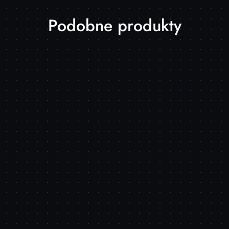
Produkty
Podobne produkty
o
statusie: