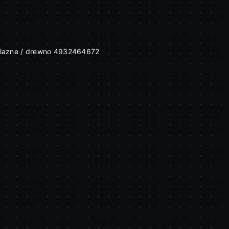
PRODUKT NIEDOSTĘPNY
elazne / drewno 4932464672