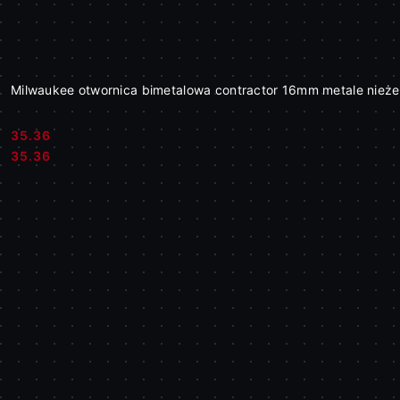
Milwaukee otwornica bimetalowa contractor 16mm metale nież
35.36
Cena:
Cena:
35.36