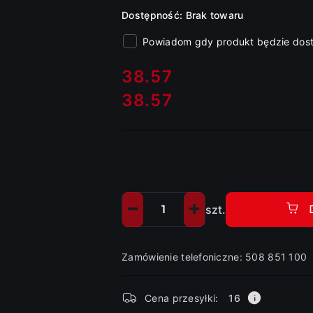
Dostępność:
Brak towaru
Powiadom gdy produkt będzie dos
cena:
38.57
38.57
Cena:
szt.
Ilość
Zamówienie telefoniczne: 508 851 100
Dostępność
Cena przesyłki:
16
i