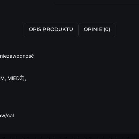
dostawa
OPIS PRODUKTU
OPINIE (0)
i niezawodność
M, MIEDŹ),
ów/cal