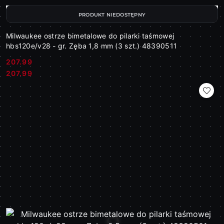
PRODUKT NIEDOSTĘPNY
Milwaukee ostrze bimetalowe do pilarki taśmowej
hbs120e/v28 - gr. Zęba 1,8 mm (3 szt.) 48390511
207.99
Cena:
Cena:
207.99