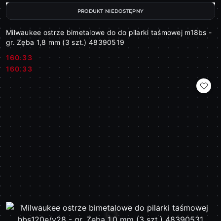
PRODUKT NIEDOSTĘPNY
Milwaukee ostrze bimetalowe do do pilarki taśmowej m18bs -
gr. Zęba 1,8 mm (3 szt.) 48390519
160.33
Cena:
Cena:
160.33