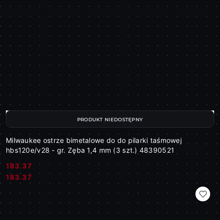
PRODUKT NIEDOSTĘPNY
Milwaukee ostrze bimetalowe do do pilarki taśmowej
hbs120e/v28 - gr. Zęba 1,4 mm (3 szt.) 48390521
183.37
Cena:
Cena:
183.37