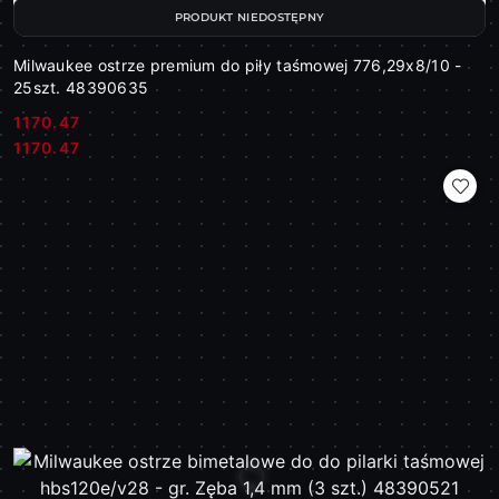
PRODUKT NIEDOSTĘPNY
Milwaukee ostrze premium do piły taśmowej 776,29x8/10 -
25szt. 48390635
1170.47
Cena:
Cena:
1170.47