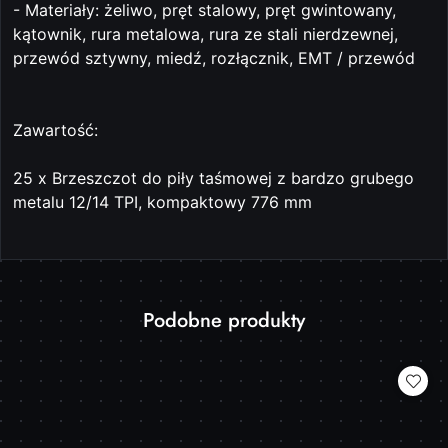
- Materiały: żeliwo, pręt stalowy, pręt gwintowany,
kątownik, rura metalowa, rura ze stali nierdzewnej,
przewód sztywny, miedź, rozłącznik, EMT / przewód
Zawartość:
25 x Brzeszczot do piły taśmowej z bardzo grubego
metalu 12/14 TPI, kompaktowy 776 mm
Produkty
Podobne produkty
Pomiń karuzelę produktów
o
statusie: