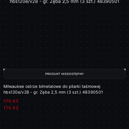
PRODUKT NIEDOSTĘPNY
Milwaukee ostrze bimetalowe do pilarki taśmowej
hbs120e/v28 - gr. Zęba 2,5 mm (3 szt.) 48390501
175.62
Cena:
Cena:
175.62