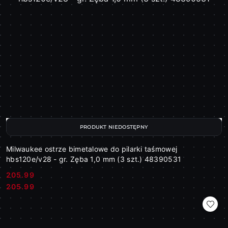
PRODUKT NIEDOSTĘPNY
Milwaukee ostrze bimetalowe do pilarki taśmowej
hbs120e/v28 - gr. Zęba 1,0 mm (3 szt.) 48390531
205.99
Cena:
Cena:
205.99