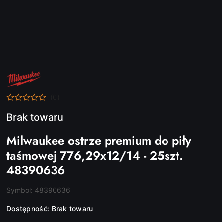
NAZWA
PRODUCENTA:
MILWAUKEE
(0)
Brak towaru
Milwaukee ostrze premium do piły
taśmowej 776,29x12/14 - 25szt.
48390636
Symbol:
48390636
Dostępność:
Brak towaru