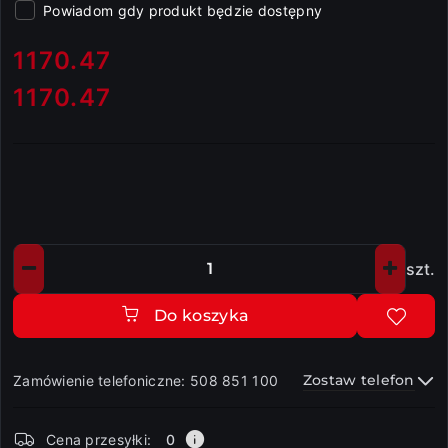
Powiadom gdy produkt będzie dostępny
cena:
1170.47
1170.47
Cena:
szt.
Ilość
Do koszyka
Zostaw telefon
Zamówienie telefoniczne: 508 851 100
Dostępność
Cena przesyłki:
0