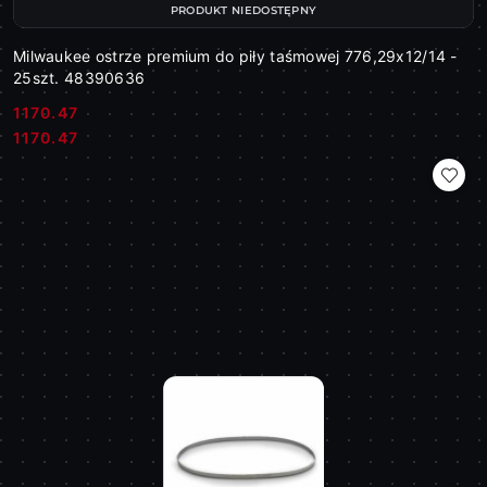
PRODUKT NIEDOSTĘPNY
Milwaukee ostrze premium do piły taśmowej 776,29x12/14 -
25szt. 48390636
1170.47
Cena:
Cena:
1170.47