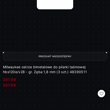
PRODUKT NIEDOSTĘPNY
Milwaukee ostrze bimetalowe do pilarki taśmowej
hbs120e/v28 - gr. Zęba 1,8 mm (3 szt.) 48390511
207.99
Cena:
Cena:
207.99