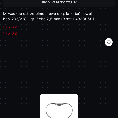
PRODUKT NIEDOSTĘPNY
Milwaukee ostrze bimetalowe do pilarki taśmowej
hbs120e/v28 - gr. Zęba 2,5 mm (3 szt.) 48390501
175.62
Cena:
Cena:
175.62