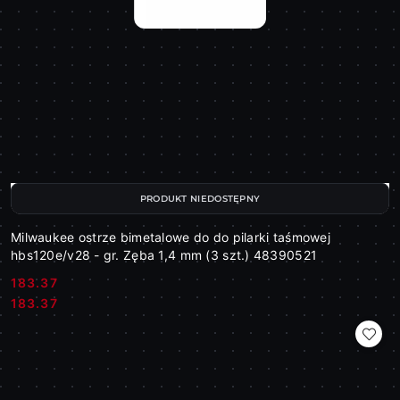
PRODUKT NIEDOSTĘPNY
Milwaukee ostrze bimetalowe do do pilarki taśmowej
hbs120e/v28 - gr. Zęba 1,4 mm (3 szt.) 48390521
183.37
Cena:
Cena:
183.37