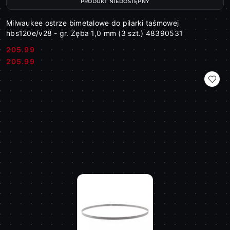
PRODUKT NIEDOSTĘPNY
Milwaukee ostrze bimetalowe do pilarki taśmowej
hbs120e/v28 - gr. Zęba 1,0 mm (3 szt.) 48390531
205.99
Cena:
Cena:
205.99