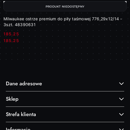
PRODUKT NIEDOSTĘPNY
Milwaukee ostrze premium do piły taśmowej 776,29x12/14 -
3szt. 48390631
185.25
Cena:
Cena:
185.25
Dane adresowe
Sklep
Strefa klienta
Informacje