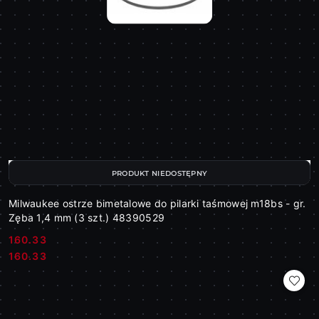
PRODUKT NIEDOSTĘPNY
Milwaukee ostrze bimetalowe do pilarki taśmowej m18bs - gr.
Zęba 1,4 mm (3 szt.) 48390529
160.33
Cena:
Cena:
160.33