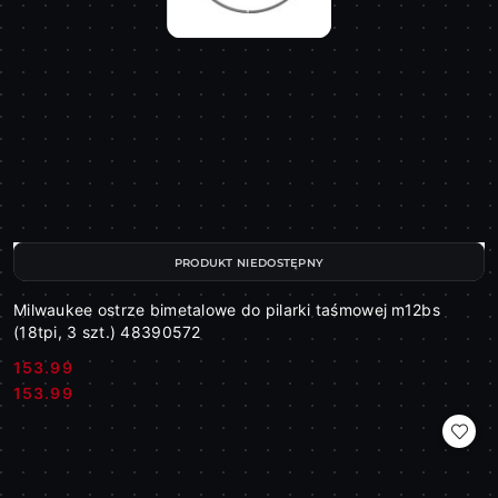
PRODUKT NIEDOSTĘPNY
Milwaukee ostrze bimetalowe do pilarki taśmowej m12bs
(18tpi, 3 szt.) 48390572
153.99
Cena:
Cena:
153.99