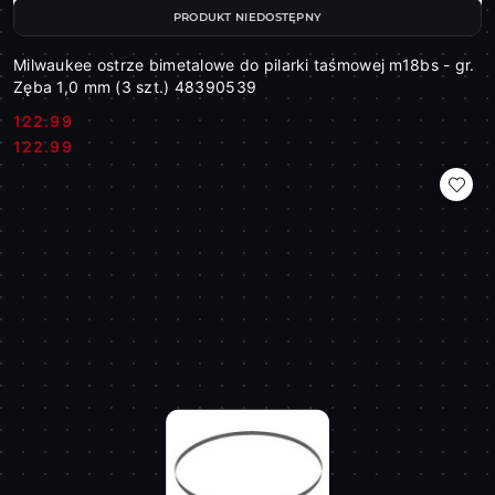
PRODUKT NIEDOSTĘPNY
Milwaukee ostrze bimetalowe do pilarki taśmowej m18bs - gr.
Zęba 1,0 mm (3 szt.) 48390539
122.99
Cena:
Cena:
122.99