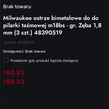
Brak towaru
Milwaukee ostrze bimetalowe do do
pilarki taśmowej m18bs - gr. Zęba 1,8
mm (3 szt.) 48390519
Symbol:
48390519
Dostępność:
Brak towaru
Powiadom gdy produkt będzie dostępny
cena:
160.33
160.33
Cena: