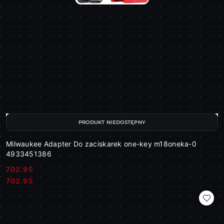
PRODUKT NIEDOSTĘPNY
Milwaukee Adapter Do zaciskarek one-key m18oneka-0
4933451386
702.95
Cena:
Cena:
702.95