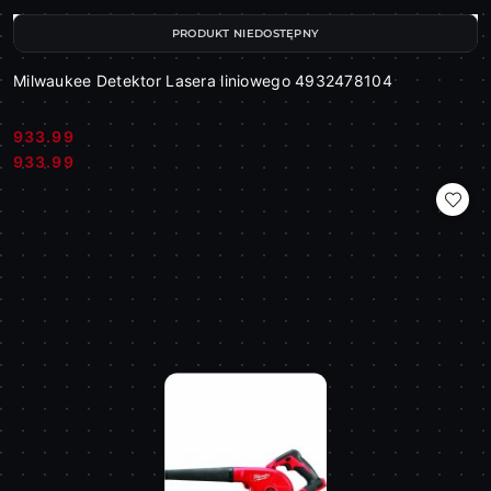
PRODUKT NIEDOSTĘPNY
Milwaukee Detektor Lasera liniowego 4932478104
933.99
Cena:
Cena:
933.99