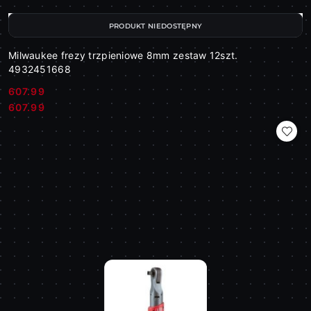
PRODUKT NIEDOSTĘPNY
Milwaukee frezy trzpieniowe 8mm zestaw 12szt.
4932451668
607.99
Cena:
Cena:
607.99