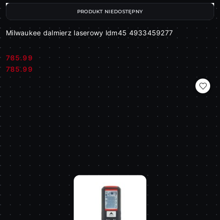
PRODUKT NIEDOSTĘPNY
Milwaukee dalmierz laserowy ldm45 4933459277
785.99
Cena:
Cena:
785.99