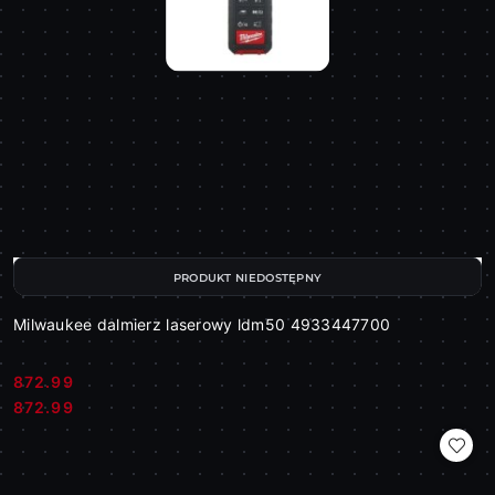
PRODUKT NIEDOSTĘPNY
Milwaukee dalmierz laserowy ldm50 4933447700
872.99
Cena:
Cena:
872.99