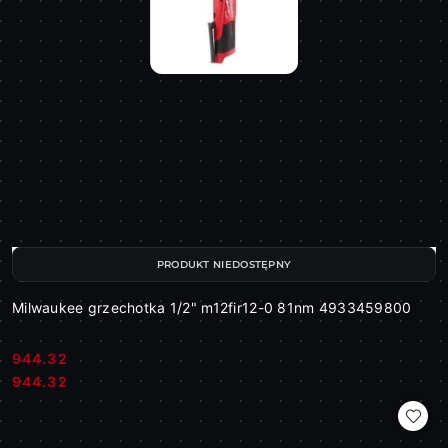
PRODUKT NIEDOSTĘPNY
Milwaukee grzechotka 1/2" m12fir12-0 81nm 4933459800
944.32
Cena:
Cena:
944.32