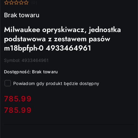
(0)
Brak towaru
Milwaukee opryskiwacz, jednostka
podstawowa z zestawem pasów
m18bpfph-0 4933464961
Symbol:
4933464961
Dostępność:
Brak towaru
Powiadom gdy produkt będzie dostępny
cena:
785.99
785.99
Cena: