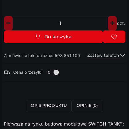
szt.
Ilość
Do koszyka
Zostaw telefon
Zamówienie telefoniczne: 508 851 100
Dostępność
Cena przesyłki:
0
i
dostawa
Wyślij
OPIS PRODUKTU
OPINIE (0)
Pierwsza na rynku budowa modułowa SWITCH TANK™: