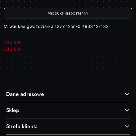
PRODUKT NIEDOSTĘPNY
Milwaukee gwoździarka 12v c12pn-0 4933427182
785.99
Cena:
Cena:
785.99
Dane adresowe
Sklep
Strefa klienta