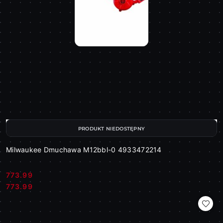
PRODUKT NIEDOSTĘPNY
Milwaukee Dmuchawa M12bbl-0 4933472214
773.99
Cena:
Cena:
773.99