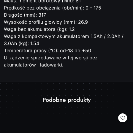
Maks. moment obrotowy (Nm): 81
Prędkość bez obciążenia (obr/min): 0 - 175
Długość (mm): 317
Wysokość profilu głowicy (mm): 26.9
Waga bez akumulatora (kg): 1.2
Waga z kompaktowym akumulatorem 1.5Ah / 2.0Ah /
3.0Ah (kg): 1.54
Temperatura pracy (°C): od-18 do +50
Urządzenie sprzedawane w tej wersji bez
akumulatorów i ładowarki.
Produkty
Podobne produkty
Pomiń karuzelę produktów
o
statusie: