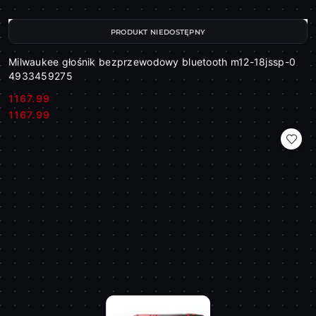
PRODUKT NIEDOSTĘPNY
Milwaukee głośnik bezprzewodowy bluetooth m12-18jssp-0
4933459275
1167.99
Cena:
Cena:
1167.99