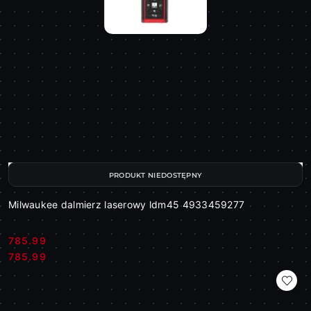
PRODUKT NIEDOSTĘPNY
Milwaukee dalmierz laserowy ldm45 4933459277
785.99
Cena:
Cena:
785.99