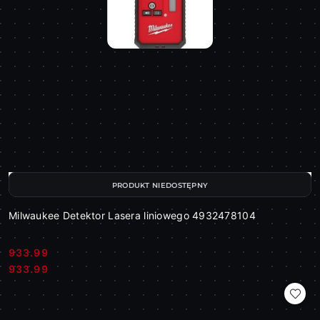
PRODUKT NIEDOSTĘPNY
Milwaukee Detektor Lasera liniowego 4932478104
933.99
Cena:
Cena:
933.99