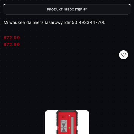
PRODUKT NIEDOSTĘPNY
Milwaukee dalmierz laserowy ldm50 4933447700
872.99
Cena:
Cena:
872.99