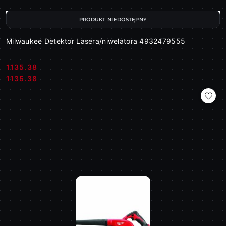
PRODUKT NIEDOSTĘPNY
Milwaukee Detektor Lasera/niwelatora 4932479555
1135.38
Cena:
Cena:
1135.38