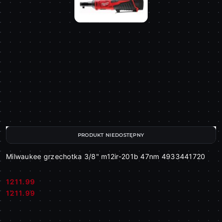
PRODUKT NIEDOSTĘPNY
Milwaukee grzechotka 3/8" m12ir-201b 47nm 4933441720
1211.99
Cena:
Cena:
1211.99