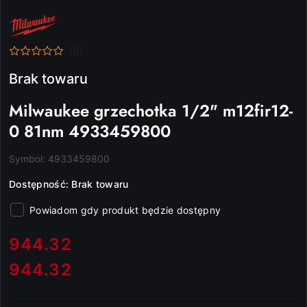
NAZWA
PRODUCENTA:
MILWAUKEE
(0)
Brak towaru
Milwaukee grzechotka 1/2" m12fir12-
0 81nm 4933459800
Symbol:
4933459800
Dostępność:
Brak towaru
Powiadom gdy produkt będzie dostępny
cena:
944.32
944.32
Cena: