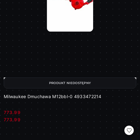
PRODUKT NIEDOSTĘPNY
Milwaukee Dmuchawa M12bbl-0 4933472214
773.99
Cena:
Cena:
773.99