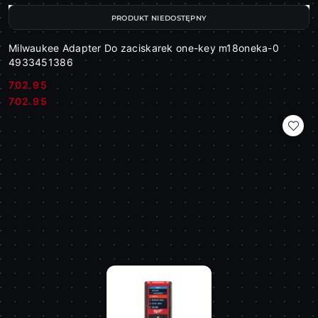
PRODUKT NIEDOSTĘPNY
Milwaukee Adapter Do zaciskarek one-key m18oneka-0
4933451386
702.95
Cena:
Cena:
702.95