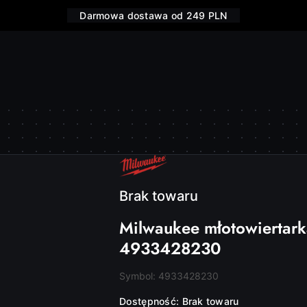
Darmowa dostawa od 249 PLN
NAZWA
PRODUCENTA:
MILWAUKEE
Brak towaru
Milwaukee młotowiertark
4933428230
Symbol:
4933428230
Dostępność:
Brak towaru