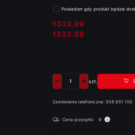
Powiadom gdy produkt będzie dos
cena:
1333.99
1333.99
Cena:
szt.
Ilość
Zamówienie telefoniczne: 508 851 100
Dostępność
Cena przesyłki:
0
i
dostawa