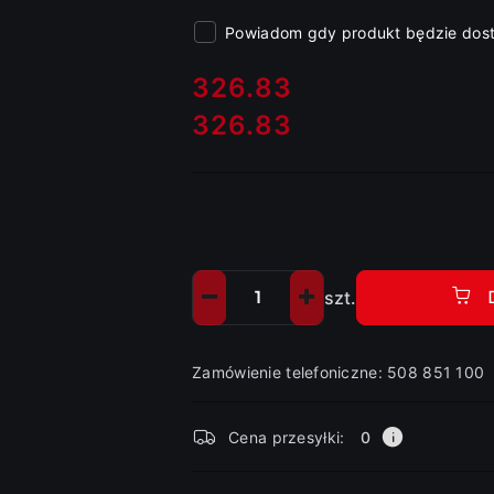
Powiadom gdy produkt będzie dos
cena:
326.83
326.83
Cena:
szt.
Ilość
Zamówienie telefoniczne: 508 851 100
Dostępność
Cena przesyłki:
0
i
dostawa