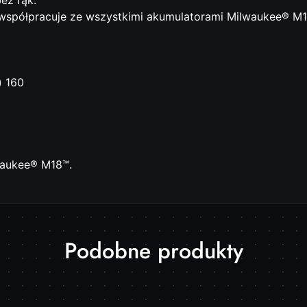
ez rąk.
współpracuje ze wszystkimi akumulatorami Milwaukee® M1
) 160
waukee® M18™.
Produkty
Podobne produkty
o
statusie: