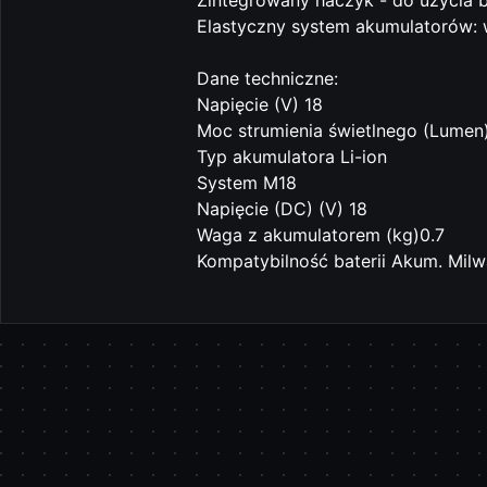
Zintegrowany haczyk - do użycia b
Elastyczny system akumulatorów: 
Dane techniczne:
Napięcie (V) 18
Moc strumienia świetlnego (Lumen
Typ akumulatora Li-ion
System M18
Napięcie (DC) (V) 18
Waga z akumulatorem (kg)0.7
Kompatybilność baterii Akum. Mil
Pomiń karuzelę produktów