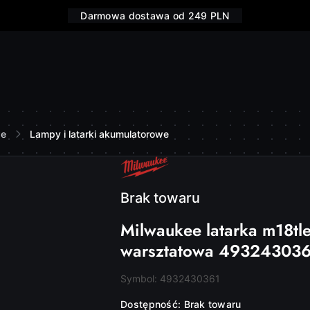
Darmowa dostawa od 249 PLN
we
Lampy i latarki akumulatorowe
NAZWA
PRODUCENTA:
MILWAUKEE
Brak towaru
Milwaukee latarka m18tl
warsztatowa 49324303
Symbol:
4932430361
Dostępność:
Brak towaru