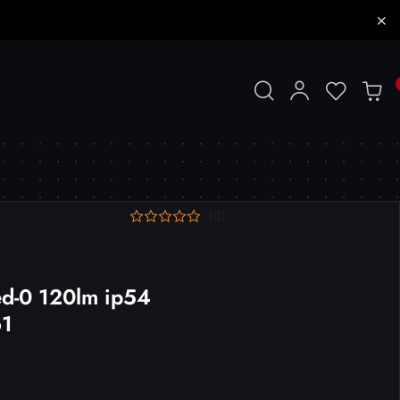
(0)
ed-0 120lm ip54
61