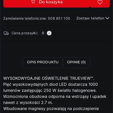
Do koszyka
Zostaw telefon
Zamówienie telefoniczne: 508 851 100
Dostępność
Cena przesyłki:
0
i
dostawa
Wyślij
OPIS PRODUKTU
OPINIE (0)
WYSOKOWYDAJNE OŚWIETLENIE TRUEVIEW™.
Pięć wysokowydajnych diod LED dostarcza 1000
lumenów zastępując 250 W światło halogenowe.
Wzmocniona obudowa odporna na wstrząsy I upadek
nawet z wysokości 2.7 m.
Wbudowane magnesy pozwalają na podczepienie