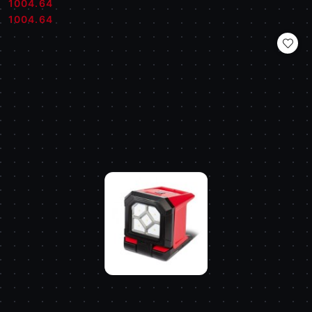
1004.64
Cena:
Cena:
1004.64