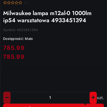
(0)
Milwaukee lampa m12al-0 1000lm
ip54 warsztatowa 4933451394
Symbol:
4933451394
Dostępność:
Mało
cena:
785.99
785.99
Cena:
szt.
Ilość