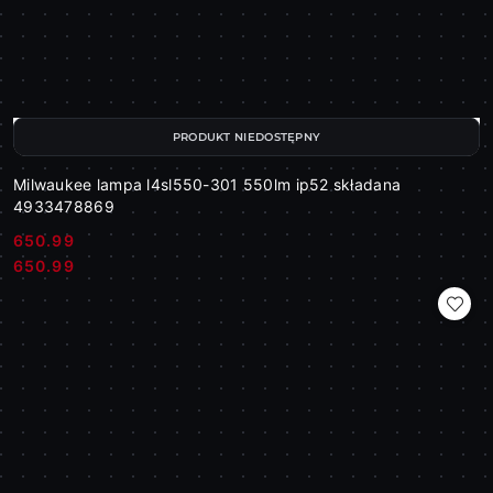
PRODUKT NIEDOSTĘPNY
Milwaukee lampa l4sl550-301 550lm ip52 składana
4933478869
650.99
Cena:
Cena:
650.99