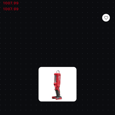
1007.99
Cena:
Cena:
1007.99