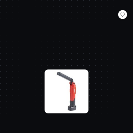
o
statusie: