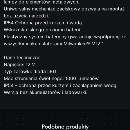
lampy do elementów metalowych.
Uniwersalny mechanize zaciskowy pozwala na montaż
bez użycia narzędzi.
IP54 Ochrona przed kurzem i wodą.
Wskaźnik niskiego poziomu baterii.
Elastyczny system bateryjny gwarantuje współpracę ze
wszystkimi akumulatorami Milwaukee® M12™.
Dane techniczne:
Napięcie: 12 V
Typ żarówki: dioda LED
Moc strumienia świetlnego: 1000 Lumenów
IP54 - ochrona przed kurzem i zachlapaniem wodą
Wersja bez akumulatorów i ładowarki.
Produkty
Podobne produkty
Pomiń karuzelę produktów