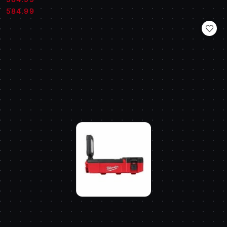
Cena:
Cena:
584.99