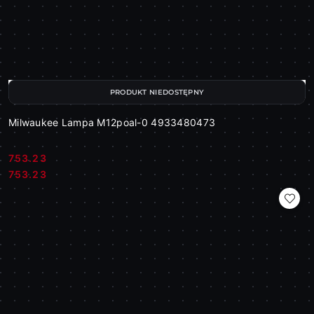
PRODUKT NIEDOSTĘPNY
Milwaukee Lampa M12poal-0 4933480473
753.23
Cena:
Cena:
753.23