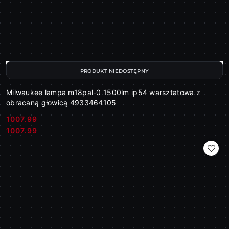
PRODUKT NIEDOSTĘPNY
Milwaukee lampa m18pal-0 1500lm ip54 warsztatowa z
obracaną głowicą 4933464105
1007.99
Cena:
Cena:
1007.99