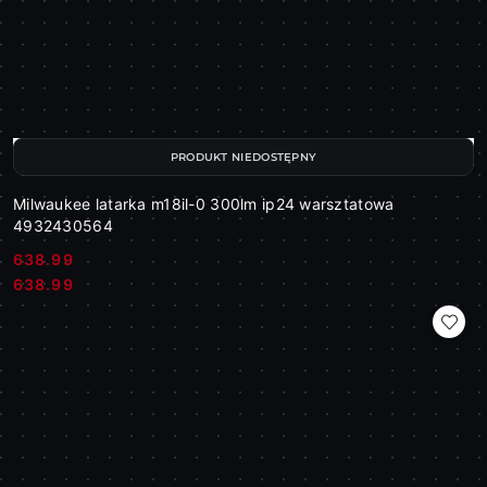
PRODUKT NIEDOSTĘPNY
Milwaukee latarka m18il-0 300lm ip24 warsztatowa
4932430564
638.99
Cena:
Cena:
638.99