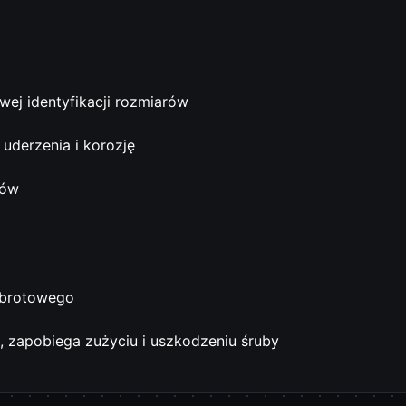
twej identyfikacji rozmiarów
uderzenia i korozję
rów
obrotowego
, zapobiega zużyciu i uszkodzeniu śruby