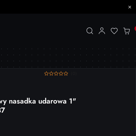
(0)
wy nasadka udarowa 1"
37