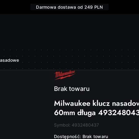
Darmowa dostawa od 249 PLN
nasadowe
NAZWA
PRODUCENTA:
MILWAUKEE
Brak towaru
Milwaukee klucz nasado
60mm długa 49324804
Symbol:
4932480437
Dostępność:
Brak towaru