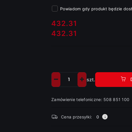
Powiadom gdy produkt będzie dos
cena:
432.31
432.31
Cena:
szt.
Ilość
Zamówienie telefoniczne: 508 851 100
Dostępność
Cena przesyłki:
0
i
dostawa