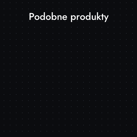
Produkty
Podobne produkty
o
statusie: