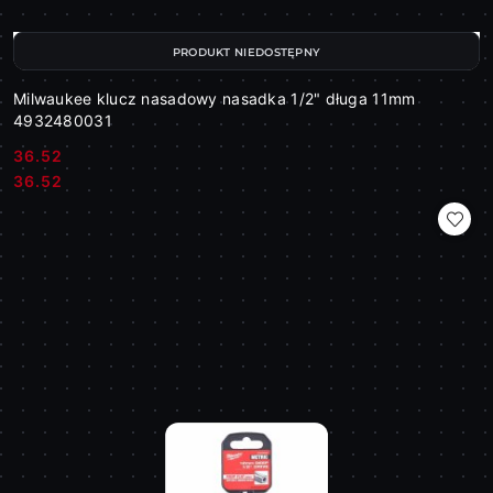
PRODUKT NIEDOSTĘPNY
Milwaukee klucz nasadowy nasadka 1/2" długa 11mm
4932480031
36.52
Cena:
Cena:
36.52