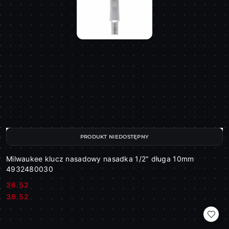
PRODUKT NIEDOSTĘPNY
Milwaukee klucz nasadowy nasadka 1/2" długa 10mm
4932480030
36.52
Cena:
Cena:
36.52