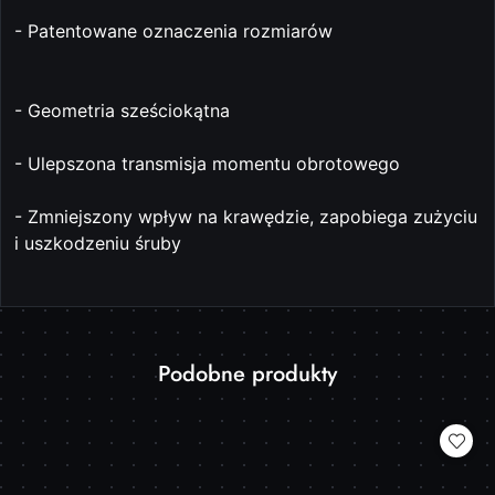
- Patentowane oznaczenia rozmiarów
- Geometria sześciokątna
- Ulepszona transmisja momentu obrotowego
- Zmniejszony wpływ na krawędzie, zapobiega zużyciu
i uszkodzeniu śruby
Produkty
Podobne produkty
Pomiń karuzelę produktów
o
statusie: