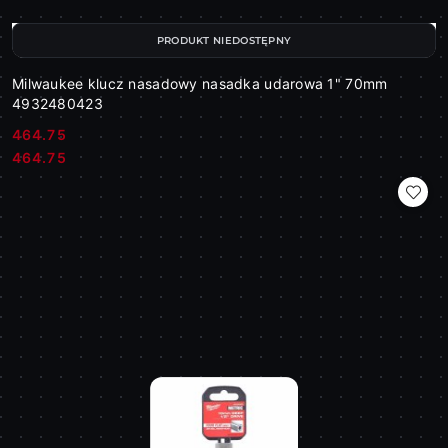
PRODUKT NIEDOSTĘPNY
Milwaukee klucz nasadowy nasadka udarowa 1" 70mm
4932480423
464.75
Cena:
Cena:
464.75