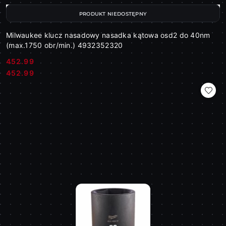
PRODUKT NIEDOSTĘPNY
Milwaukee klucz nasadowy nasadka kątowa osd2 do 40nm
(max.1750 obr/min.) 4932352320
452.99
Cena:
Cena:
452.99