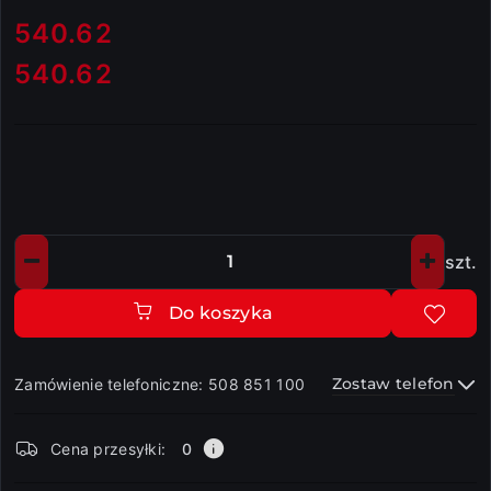
cena:
540.62
540.62
Cena:
szt.
Ilość
Do koszyka
Zostaw telefon
Zamówienie telefoniczne: 508 851 100
Dostępność
Cena przesyłki:
0
i
dostawa
Wyślij