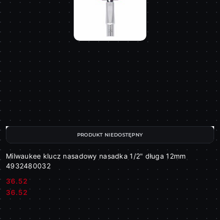
PRODUKT NIEDOSTĘPNY
Milwaukee klucz nasadowy nasadka 1/2" długa 12mm
4932480032
36.52
Cena:
Cena:
36.52