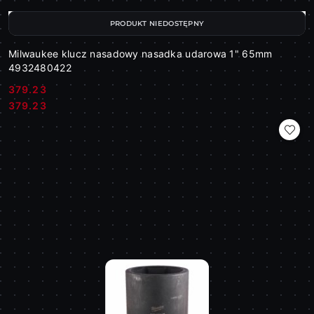
PRODUKT NIEDOSTĘPNY
Milwaukee klucz nasadowy nasadka udarowa 1" 65mm
4932480422
379.23
Cena:
Cena:
379.23