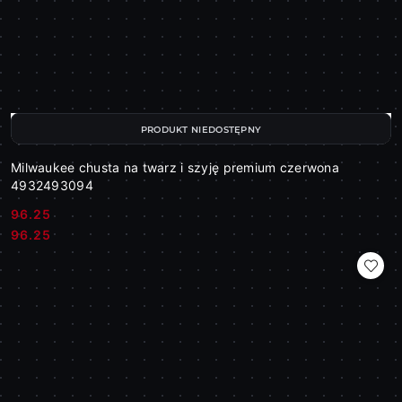
PRODUKT NIEDOSTĘPNY
Milwaukee chusta na twarz i szyję premium czerwona
4932493094
96.25
Cena:
Cena:
96.25