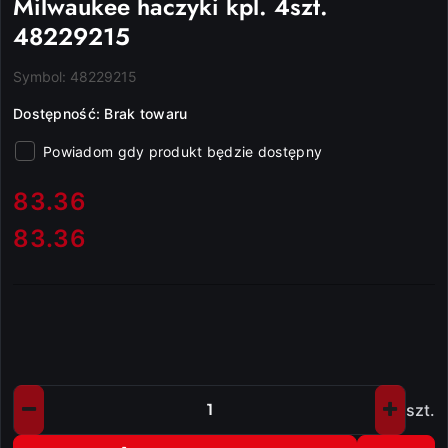
Milwaukee haczyki kpl. 4szt.
48229215
Symbol:
48229215
Dostępność:
Brak towaru
Powiadom gdy produkt będzie dostępny
cena:
83.36
83.36
Cena:
szt.
Ilość