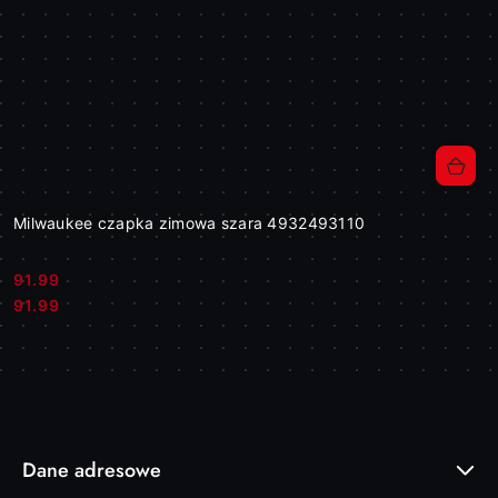
Milwaukee czapka zimowa szara 4932493110
91.99
Cena:
Cena:
91.99
Dane adresowe