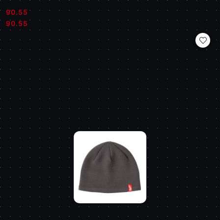
90.55
Cena:
Cena:
90.55