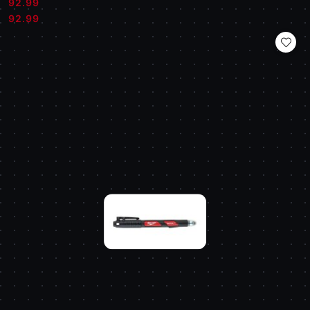
92.99
Cena:
Cena:
92.99