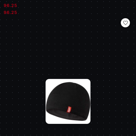
96.25
Cena:
Cena:
96.25