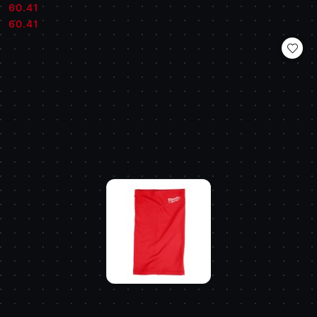
60.41
Cena:
Cena:
60.41