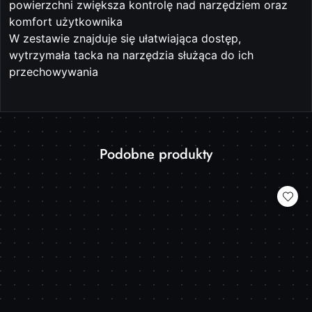
powierzchni zwiększa kontrolę nad narzędziem oraz
komfort użytkownika
W zestawie znajduje się ułatwiająca dostęp,
wytrzymała tacka na narzędzia służąca do ich
przechowywania
Produkty
Podobne produkty
Pomiń karuzelę produktów
o
statusie: