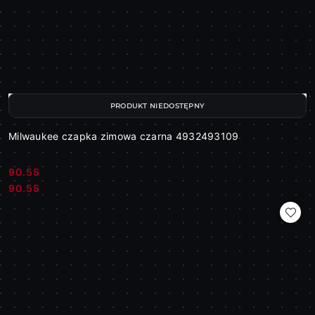
PRODUKT NIEDOSTĘPNY
Milwaukee czapka zimowa czarna 4932493109
90.55
Cena:
Cena:
90.55