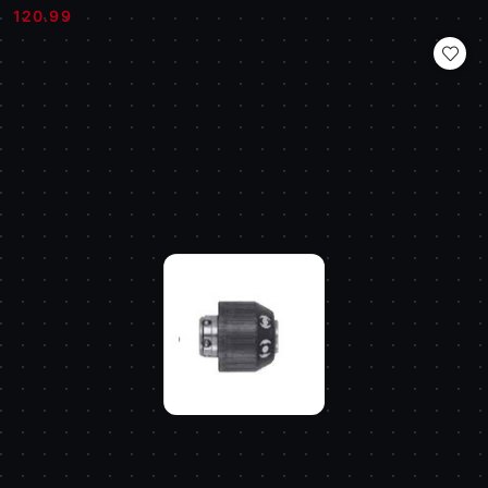
Cena:
Cena:
120.99