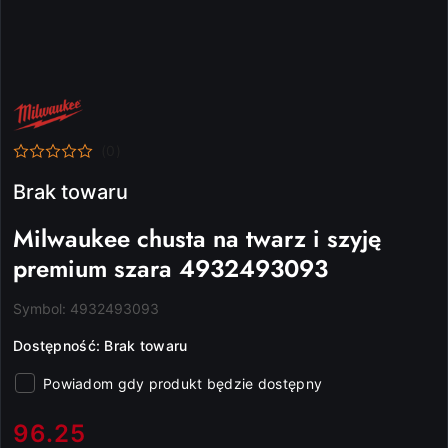
NAZWA
PRODUCENTA:
MILWAUKEE
(0)
Brak towaru
Milwaukee chusta na twarz i szyję
premium szara 4932493093
Symbol:
4932493093
Dostępność:
Brak towaru
Powiadom gdy produkt będzie dostępny
cena:
96.25