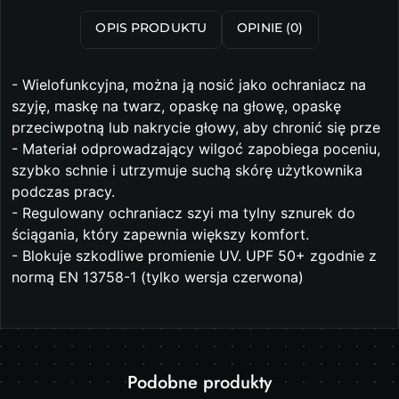
OPIS PRODUKTU
OPINIE (0)
- Wielofunkcyjna, można ją nosić jako ochraniacz na
szyję, maskę na twarz, opaskę na głowę, opaskę
przeciwpotną lub nakrycie głowy, aby chronić się prze
- Materiał odprowadzający wilgoć zapobiega poceniu,
szybko schnie i utrzymuje suchą skórę użytkownika
podczas pracy.
- Regulowany ochraniacz szyi ma tylny sznurek do
ściągania, który zapewnia większy komfort.
- Blokuje szkodliwe promienie UV. UPF 50+ zgodnie z
normą EN 13758-1 (tylko wersja czerwona)
Produkty
Podobne produkty
Pomiń karuzelę produktów