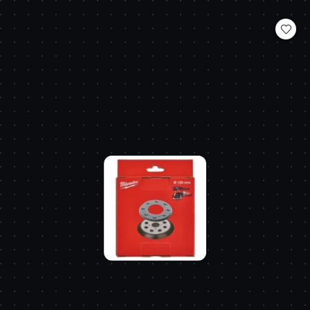
o
statusie: