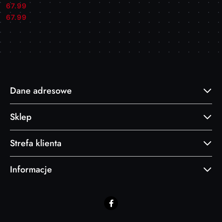
67.99
Cena:
Cena:
67.99
Dane adresowe
Sklep
Strefa klienta
Informacje