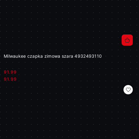
Milwaukee czapka zimowa szara 4932493110
91.99
Cena:
Cena:
91.99