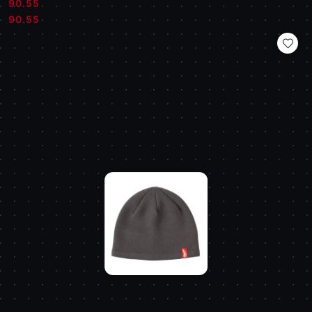
90.55
Cena:
Cena:
90.55