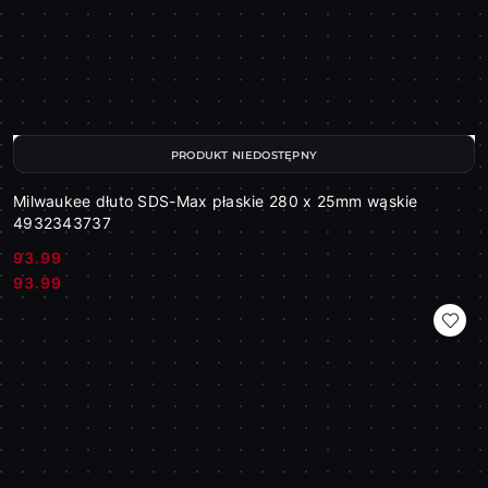
PRODUKT NIEDOSTĘPNY
Milwaukee dłuto SDS-Max płaskie 280 x 25mm wąskie
4932343737
93.99
Cena:
Cena:
93.99