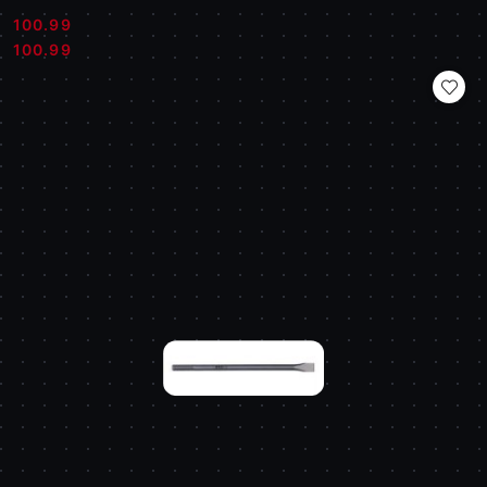
100.99
Cena:
Cena:
100.99