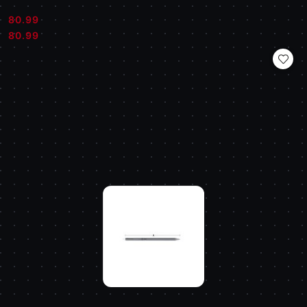
80.99
Cena:
Cena:
80.99