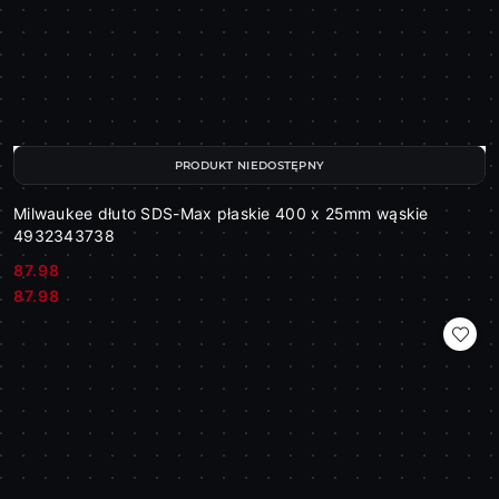
PRODUKT NIEDOSTĘPNY
Milwaukee dłuto SDS-Max płaskie 400 x 25mm wąskie
4932343738
87.98
Cena:
Cena:
87.98