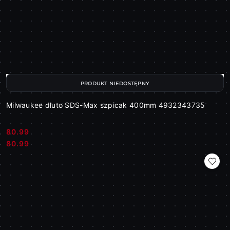
PRODUKT NIEDOSTĘPNY
Milwaukee dłuto SDS-Max szpicak 400mm 4932343735
80.99
Cena:
Cena:
80.99