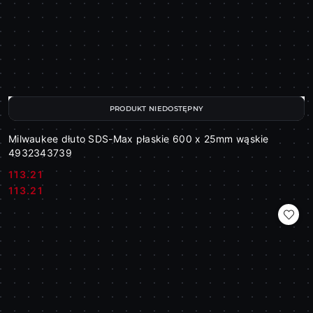
PRODUKT NIEDOSTĘPNY
Milwaukee dłuto SDS-Max płaskie 600 x 25mm wąskie
4932343739
113.21
Cena:
Cena:
113.21