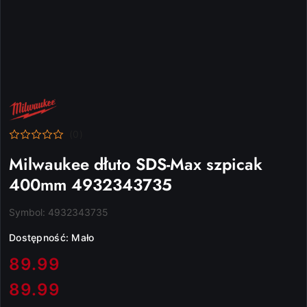
NAZWA
PRODUCENTA:
MILWAUKEE
(0)
Milwaukee dłuto SDS-Max szpicak
400mm 4932343735
Symbol:
4932343735
Dostępność:
Mało
cena:
89.99
89.99
Cena: