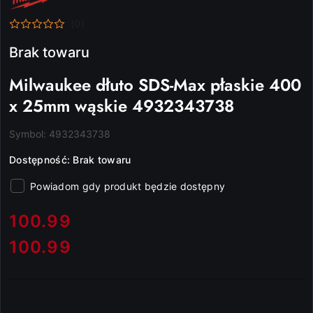
PRODUCENTA:
MILWAUKEE
(0)
Brak towaru
Milwaukee dłuto SDS-Max płaskie 400
x 25mm wąskie 4932343738
Symbol:
4932343738
Dostępność:
Brak towaru
Powiadom gdy produkt będzie dostępny
cena:
100.99
100.99
Cena: