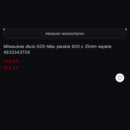
PRODUKT NIEDOSTĘPNY
Milwaukee dłuto SDS-Max płaskie 600 x 25mm wąskie
4932343739
113.21
Cena:
Cena:
113.21