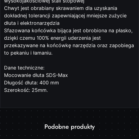
wysokojakościowej stali stopowej
Chwyt jest obrabiany skrawaniem dla uzyskania
dokładnej tolerancji zapewniającej mniejsze zużycie
dłuta i elektronarzędzia
Sfazowana końcówka bijąca jest obrobiona na płasko,
dzięki czemu 100% energii uderzenia jest
przekazywane na końcówkę narzędzia oraz zapobiega
to pekaniu i łamaniu.
Dane techniczne:
Mocowanie dłuta SDS-Max
Długość dłuta: 400 mm
Szerokość: 25mm.
Produkty
Podobne produkty
Pomiń karuzelę produktów
o