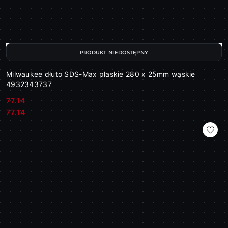
PRODUKT NIEDOSTĘPNY
Milwaukee dłuto SDS-Max płaskie 280 x 25mm wąskie
4932343737
77.14
Cena:
Cena:
77.14