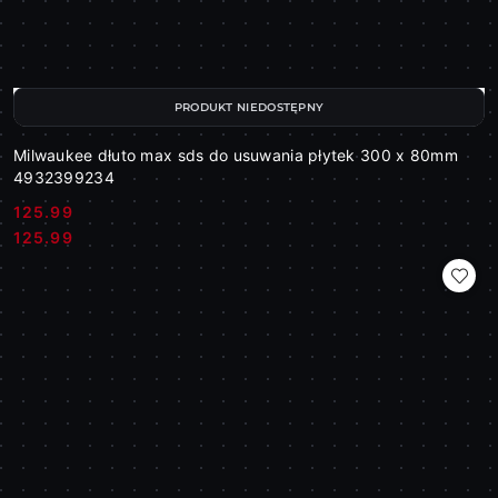
PRODUKT NIEDOSTĘPNY
Milwaukee dłuto max sds do usuwania płytek 300 x 80mm
4932399234
125.99
Cena:
Cena:
125.99