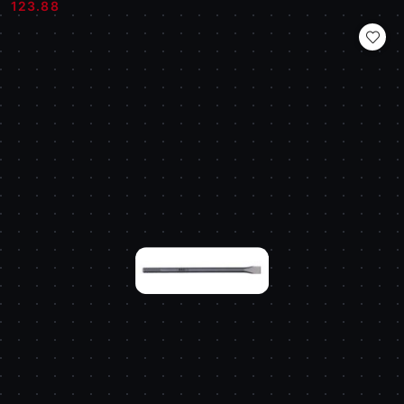
Cena:
Cena:
123.88