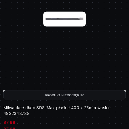
PRODUKT NIEDOSTĘPNY
Milwaukee dłuto SDS-Max płaskie 400 x 25mm wąskie
4932343738
87.98
Cena:
Cena:
87.98