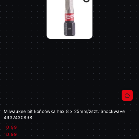
Milwaukee bit końcówka hex 8 x 25mm/2szt. Shockwave
4932430898
10.99
Cena:
Cena:
10.99