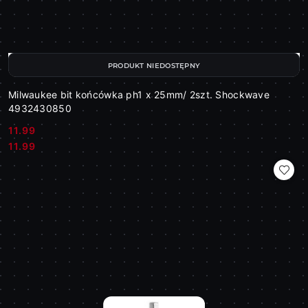
PRODUKT NIEDOSTĘPNY
Milwaukee bit końcówka ph1 x 25mm/ 2szt. Shockwave
4932430850
11.99
Cena:
Cena:
11.99