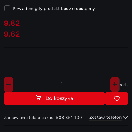
Powiadom gdy produkt będzie dostępny
cena:
9.82
9.82
Cena:
szt.
Ilość
Do koszyka
Zostaw telefon
Zamówienie telefoniczne: 508 851 100
Dostępność