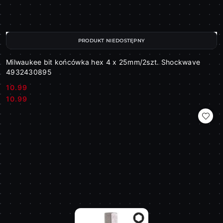
PRODUKT NIEDOSTĘPNY
Milwaukee bit końcówka hex 4 x 25mm/2szt. Shockwave
4932430895
10.99
Cena:
Cena:
10.99