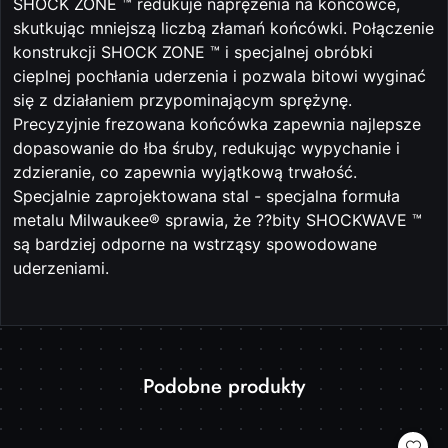
SHOCK ZONE ™ redukuje naprężenia na końcówce,
skutkując mniejszą liczbą złamań końcówki. Połączenie
konstrukcji SHOCK ZONE ™ i specjalnej obróbki
cieplnej pochłania uderzenia i pozwala bitowi wyginać
się z działaniem przypominającym sprężynę.
Precyzyjnie frezowana końcówka zapewnia najlepsze
dopasowanie do łba śruby, redukując wypychanie i
zdzieranie, co zapewnia wyjątkową trwałość.
Specjalnie zaprojektowana stal - specjalna formuła
metalu Milwaukee® sprawia, że ??bity SHOCKWAVE ™
są bardziej odporne na wstrząsy spowodowane
uderzeniami.
Produkty
Podobne produkty
Pomiń karuzelę produktów
o
statusie: