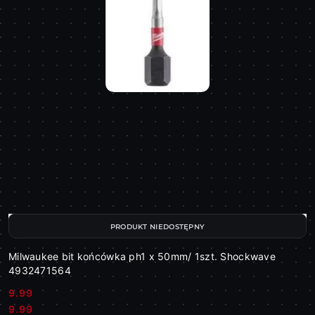
PRODUKT NIEDOSTĘPNY
Milwaukee bit końcówka ph1 x 50mm/ 1szt. Shockwave
4932471564
9.99
Cena:
Cena:
9.99