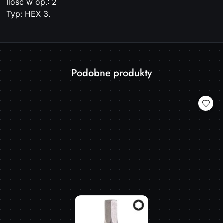
Ilość w op.: 2
Typ: HEX 3.
Produkty
Podobne produkty
Pomiń karuzelę produktów
o
statusie: