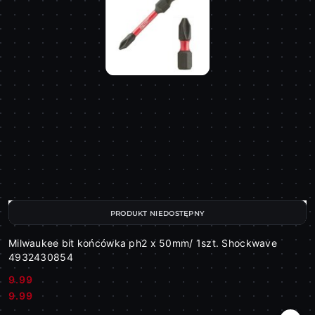
PRODUKT NIEDOSTĘPNY
Milwaukee bit końcówka ph2 x 50mm/ 1szt. Shockwave
4932430854
9.99
Cena:
Cena:
9.99