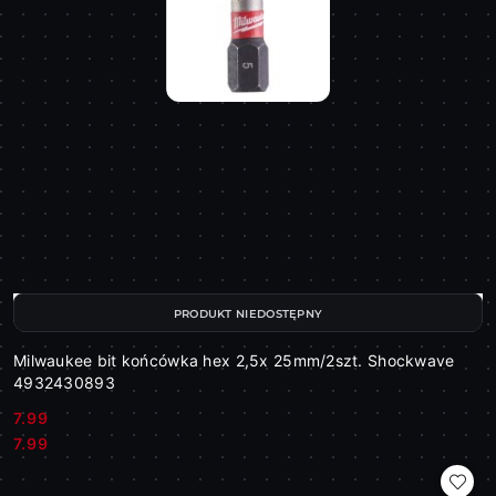
PRODUKT NIEDOSTĘPNY
Milwaukee bit końcówka hex 2,5x 25mm/2szt. Shockwave
4932430893
7.99
Cena:
Cena:
7.99