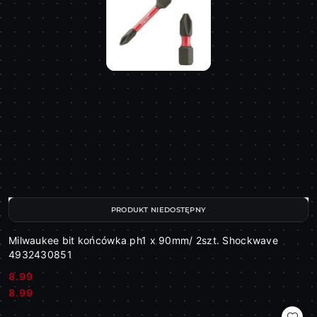
PRODUKT NIEDOSTĘPNY
Milwaukee bit końcówka ph1 x 90mm/ 2szt. Shockwave
4932430851
8.99
Cena:
Cena:
8.99