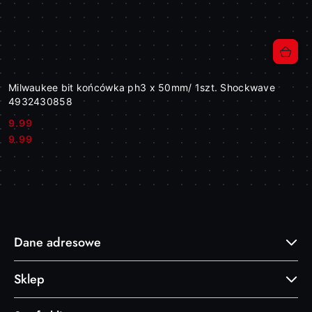
Milwaukee bit końcówka ph3 x 50mm/ 1szt. Shockwave
4932430858
9.99
Cena:
Cena:
9.99
Dane adresowe
Sklep