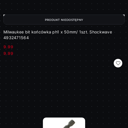
PRODUKT NIEDOSTĘPNY
Milwaukee bit końcówka ph1 x 50mm/ 1szt. Shockwave
4932471564
9.99
Cena:
Cena:
9.99