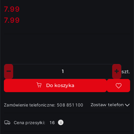
cena:
7.99
7.99
Cena:
szt.
Ilość
Do koszyka
Zostaw telefon
Zamówienie telefoniczne: 508 851 100
Dostępność
Cena przesyłki:
16
i
dostawa
Wyślij