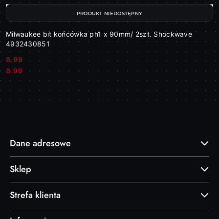
PRODUKT NIEDOSTĘPNY
Milwaukee bit końcówka ph1 x 90mm/ 2szt. Shockwave
4932430851
8.99
Cena:
Cena:
8.99
Dane adresowe
Sklep
Strefa klienta