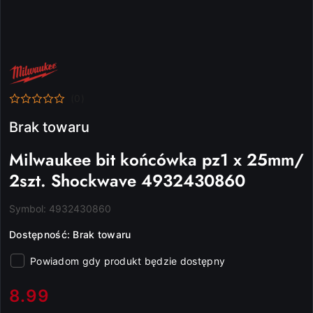
NAZWA
PRODUCENTA:
MILWAUKEE
(0)
Brak towaru
Milwaukee bit końcówka pz1 x 25mm/
2szt. Shockwave 4932430860
Symbol:
4932430860
Dostępność:
Brak towaru
Powiadom gdy produkt będzie dostępny
cena:
8.99