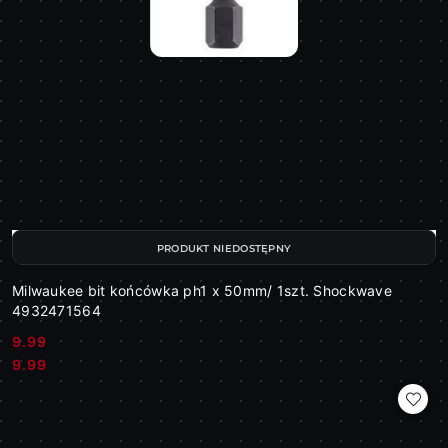
PRODUKT NIEDOSTĘPNY
Milwaukee bit końcówka ph1 x 50mm/ 1szt. Shockwave
4932471564
9.99
Cena:
Cena:
9.99