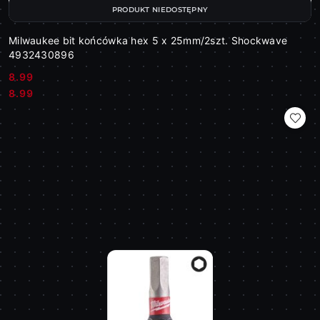
PRODUKT NIEDOSTĘPNY
Milwaukee bit końcówka hex 5 x 25mm/2szt. Shockwave
4932430896
8.99
Cena:
Cena:
8.99