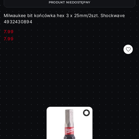
PRODUKT NIEDOSTĘPNY
Milwaukee bit końcówka hex 3 x 25mm/2szt. Shockwave
4932430894
7.99
Cena:
Cena:
7.99