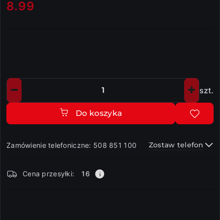
8.99
Cena:
szt.
Ilość
Do koszyka
Zostaw telefon
Zamówienie telefoniczne: 508 851 100
Dostępność
Cena przesyłki:
16
i
dostawa
Wyślij