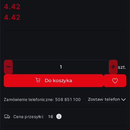
cena:
4.42
4.42
Cena:
szt.
Ilość
Do koszyka
Zostaw telefon
Zamówienie telefoniczne: 508 851 100
Dostępność
Cena przesyłki:
16
i
dostawa
Wyślij