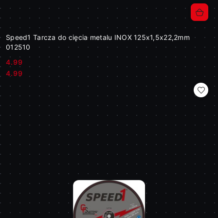
Speed1 Tarcza do cięcia metalu INOX 125x1,5x22,2mm
012510
4.99
Cena:
Cena:
4.99