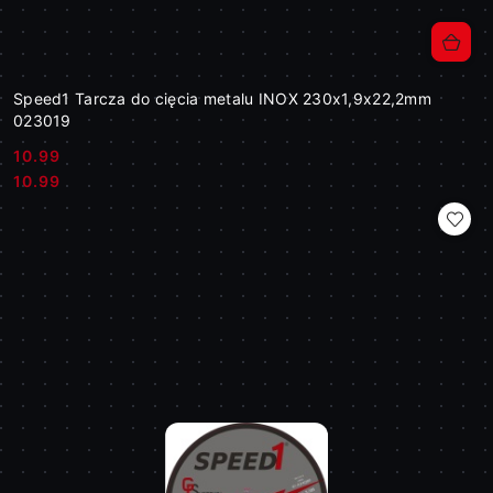
Speed1 Tarcza do cięcia metalu INOX 230x1,9x22,2mm
023019
10.99
Cena:
Cena:
10.99