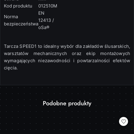
Kod produktu
012510M
EN
Norma
12413 /
bezpieczeństwa
oSa®
Tarcza
SPEED1
to idealny wybór dla zakładów ślusarskich,
warsztatów mechanicznych oraz ekip montażowych
wymagających niezawodności i powtarzalności efektów
cięcia.
Produkty
Podobne produkty
Pomiń karuzelę produktów
o
statusie: