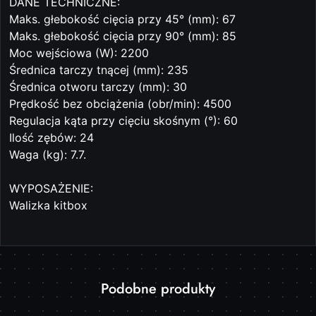
DANE TECHNICZNE:
Maks. głebokość cięcia przy 45° (mm): 67
Maks. głebokość cięcia przy 90° (mm): 85
Moc wejściowa (W): 2200
Średnica tarczy tnącej (mm): 235
Średnica otworu tarczy (mm): 30
Prędkość bez obciążenia (obr/min): 4500
Regulacja kąta przy cięciu skośnym (°): 60
Ilość zębów: 24
Waga (kg): 7.7.
WYPOSAŻENIE:
Walizka kitbox
Produkty
Podobne produkty
Pomiń karuzelę produktów
o