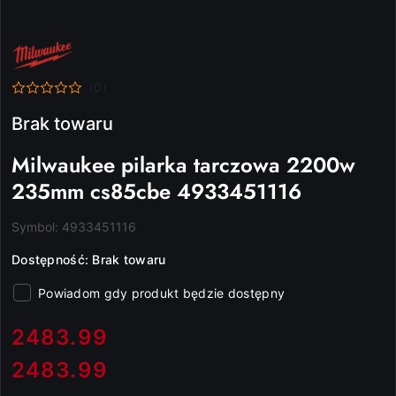
NAZWA
PRODUCENTA:
MILWAUKEE
(0)
Brak towaru
Milwaukee pilarka tarczowa 2200w
235mm cs85cbe 4933451116
Symbol:
4933451116
Dostępność:
Brak towaru
Powiadom gdy produkt będzie dostępny
cena:
2483.99
2483.99
Cena: