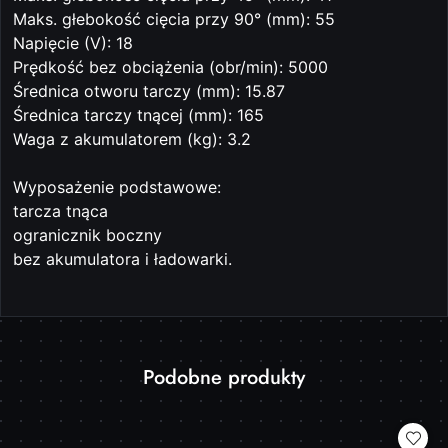
Maks. głebokość cięcia przy 90° (mm): 55
Napięcie (V): 18
Prędkość bez obciążenia (obr/min): 5000
Średnica otworu tarczy (mm): 15.87
Średnica tarczy tnącej (mm): 165
Waga z akumulatorem (kg): 3.2
Wyposażenie podstawowe:
tarcza tnąca
ogranicznik boczny
bez akumulatora i ładowarki.
Produkty
Podobne produkty
Pomiń karuzelę produktów
o
statusie: