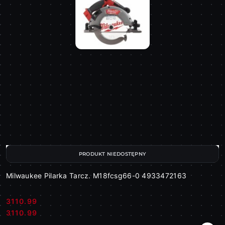
PRODUKT NIEDOSTĘPNY
Milwaukee Pilarka Tarcz. M18fcsg66-0 4933472163
3110.99
Cena:
Cena:
3110.99