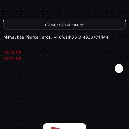
PRODUKT NIEDOSTĘPNY
Milwaukee Pilarka Tarcz. M18fcsrh66-0 4933471444
3172.99
Cena:
Cena:
3172.99