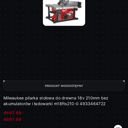
PRODUKT NIEDOSTĘPNY
Milwaukee pilarka stołowa do drewna 18v 210mm bez
akumulatorów i ładowarki m18fts210-0 4933464722
4697.99
Cena:
Cena:
4697.99