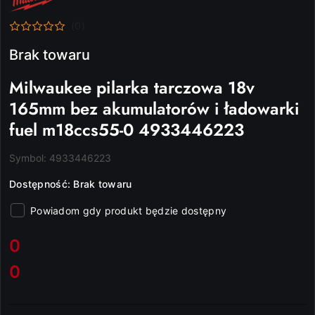
PRODUCENTA:
MILWAUKEE
(0)
Brak towaru
Milwaukee pilarka tarczowa 18v
165mm bez akumulatorów i ładowarki
fuel m18ccs55-0 4933446223
Symbol:
4933446223
Dostępność:
Brak towaru
Powiadom gdy produkt będzie dostępny
cena:
0
0
Cena: