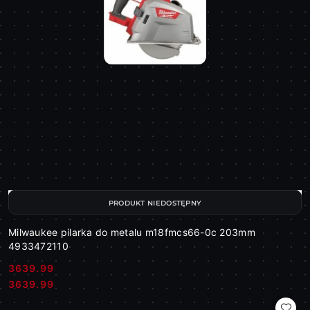
PRODUKT NIEDOSTĘPNY
Milwaukee pilarka do metalu m18fmcs66-0c 203mm
4933472110
3639.99
Cena:
Cena:
3639.99