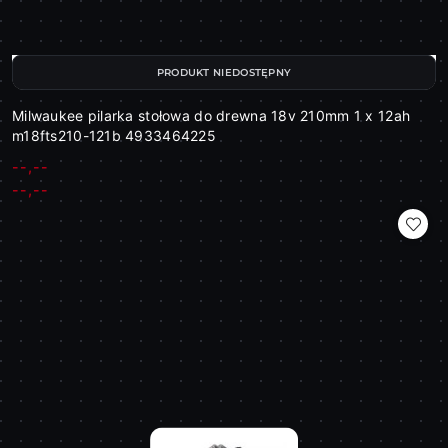
PRODUKT NIEDOSTĘPNY
Milwaukee pilarka stołowa do drewna 18v 210mm 1 x 12ah
m18fts210-121b 4933464225
--,--
Cena:
Cena:
--,--