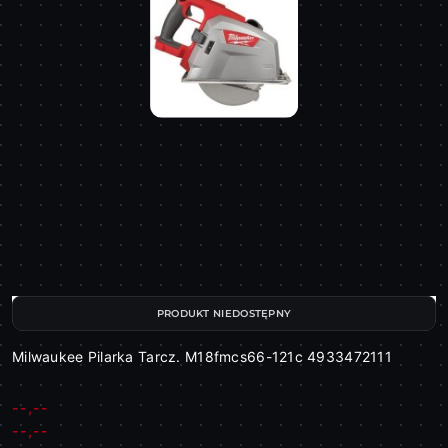
PRODUKT NIEDOSTĘPNY
Milwaukee Pilarka Tarcz. M18fmcs66-121c 4933472111
--,--
Cena:
Cena:
--,--