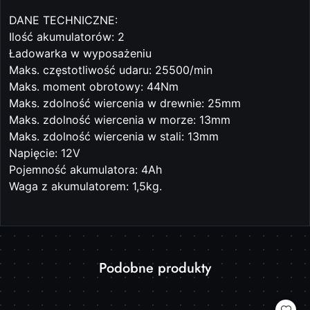
DANE TECHNICZNE:
Ilość akumulatorów: 2
Ładowarka w wyposażeniu
Maks. częstotliwość udaru: 25500/min
Maks. moment obrotowy: 44Nm
Maks. zdolność wiercenia w drewnie: 25mm
Maks. zdolność wiercenia w morze: 13mm
Maks. zdolność wiercenia w stali: 13mm
Napięcie: 12V
Pojemność akumulatora: 4Ah
Waga z akumulatorem: 1,5kg.
Produkty
Podobne produkty
Pomiń karuzelę produktów
o
statusie: