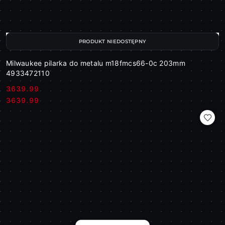
PRODUKT NIEDOSTĘPNY
Milwaukee pilarka do metalu m18fmcs66-0c 203mm
4933472110
3639.99
Cena:
Cena:
3639.99