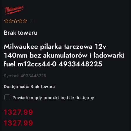
NAZWA
PRODUCENTA:
MILWAUKEE
(0)
Brak towaru
Milwaukee pilarka tarczowa 12v
140mm bez akumulatorów i ładowarki
fuel m12ccs44-0 4933448225
Symbol:
4933448225
Dostępność:
Brak towaru
Powiadom gdy produkt będzie dostępny
cena:
1327.99
1327.99
Cena: