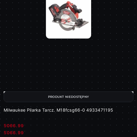
PRODUKT NIEDOSTĘPNY
Milwaukee Pilarka Tarcz. M18fcsg66-0 4933471195
5066.99
Cena:
Cena:
5066.99