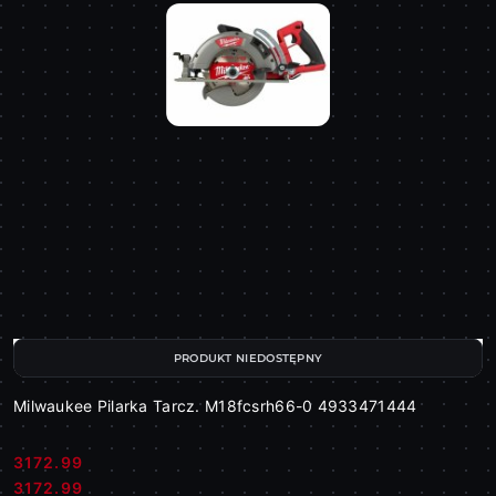
PRODUKT NIEDOSTĘPNY
Milwaukee Pilarka Tarcz. M18fcsrh66-0 4933471444
3172.99
Cena:
Cena:
3172.99