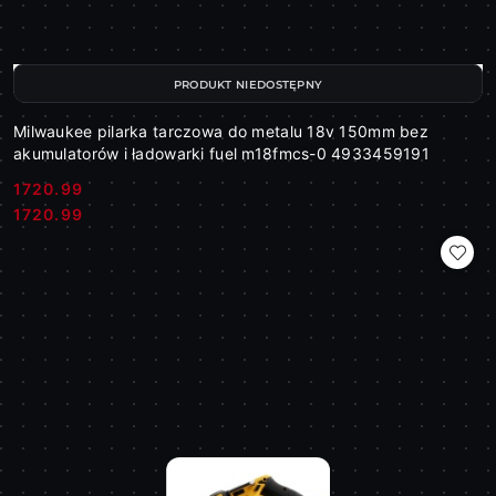
PRODUKT NIEDOSTĘPNY
Milwaukee pilarka tarczowa do metalu 18v 150mm bez
akumulatorów i ładowarki fuel m18fmcs-0 4933459191
1720.99
Cena:
Cena:
1720.99