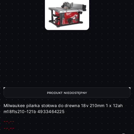
PRODUKT NIEDOSTĘPNY
Milwaukee pilarka stołowa do drewna 18v 210mm 1 x 12ah
m18fts210-121b 4933464225
--,--
Cena:
Cena:
--,--