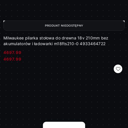
PRODUKT NIEDOSTĘPNY
Milwaukee pilarka stołowa do drewna 18v 210mm bez
akumulatorów i ładowarki m18fts210-0 4933464722
4697.99
Cena:
Cena:
4697.99