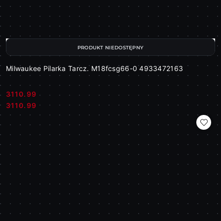
PRODUKT NIEDOSTĘPNY
Milwaukee Pilarka Tarcz. M18fcsg66-0 4933472163
3110.99
Cena:
Cena:
3110.99