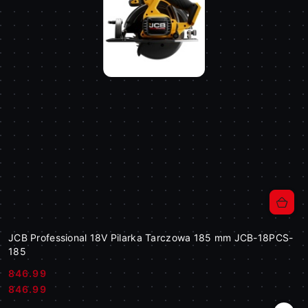
JCB Professional 18V Pilarka Tarczowa 185 mm JCB-18PCS-
185
846.99
Cena:
Cena:
846.99