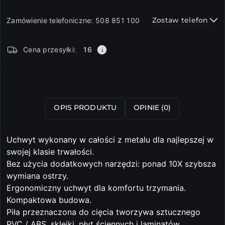
Zostaw telefon
Zamówienie telefoniczne: 508 851 100
Dostępność
Cena przesyłki:
16
i
dostawa
Wyślij
OPIS PRODUKTU
OPINIE (0)
Uchwyt wykonany w całości z metalu dla najlepszej w
swojej klasie trwałości.
Bez użycia dodatkowych narzędzi: ponad 10X szybsza
wymiana ostrzy.
Ergonomiczny uchwyt dla komfortu trzymania.
Kompaktowa budowa.
Piła przeznaczona do cięcia tworzywa sztucznego
PVC / ABS, sklejki, płyt ściennych i laminatów.