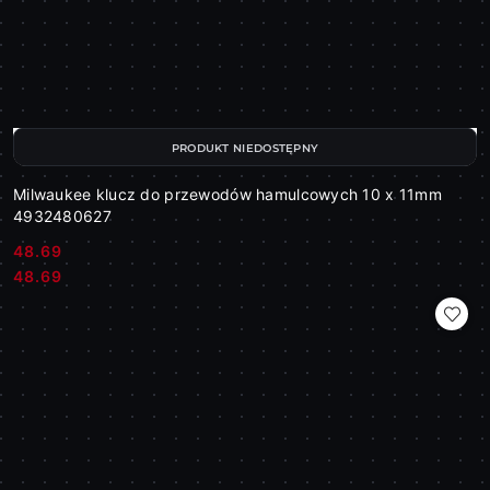
PRODUKT NIEDOSTĘPNY
Milwaukee klucz do przewodów hamulcowych 10 x 11mm
4932480627
48.69
Cena:
Cena:
48.69