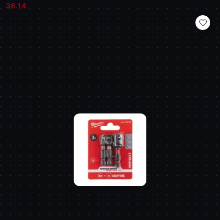
Cena:
Cena:
36.14