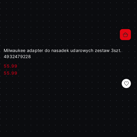
Milwaukee adapter do nasadek udarowych zestaw 3szt.
4932479228
55.99
Cena:
Cena:
55.99