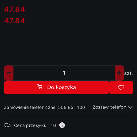
cena:
47.84
47.84
Cena:
szt.
Ilość
Do koszyka
Zostaw telefon
Zamówienie telefoniczne: 508 851 100
Dostępność
Cena przesyłki:
16
i
dostawa
Wyślij