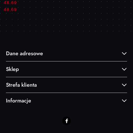
48.69
Cena:
Cena:
48.69
Dane adresowe
Sklep
Strefa klienta
Informacje