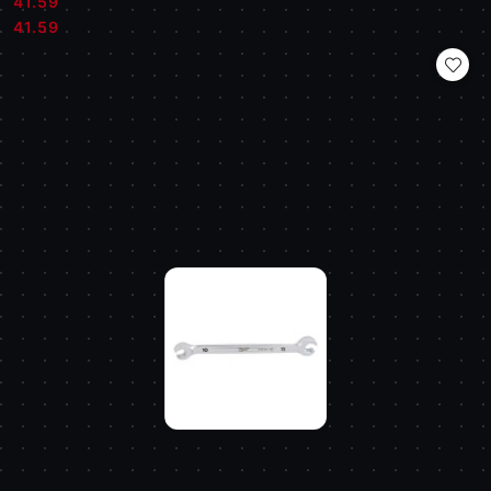
41.59
Cena:
Cena:
41.59