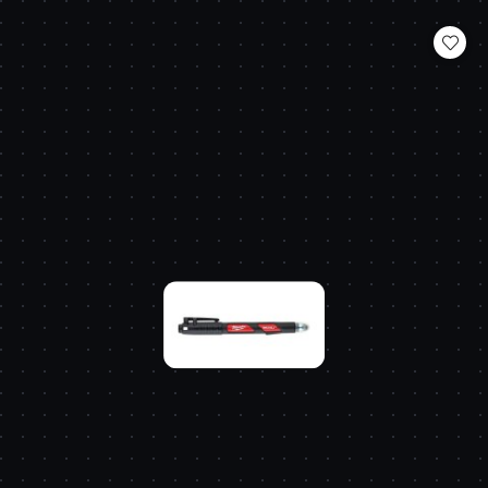
o
statusie: