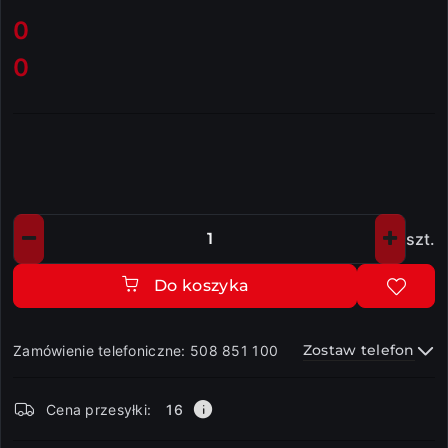
cena:
0
0
Cena:
szt.
Ilość
Do koszyka
Zostaw telefon
Zamówienie telefoniczne: 508 851 100
Dostępność
Cena przesyłki:
16
i
dostawa
Wyślij