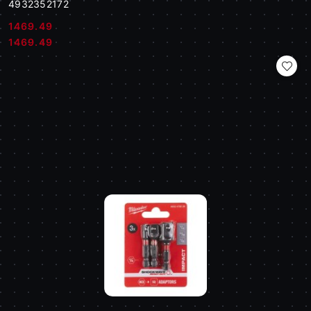
4932352172
1469.49
Cena:
Cena:
1469.49