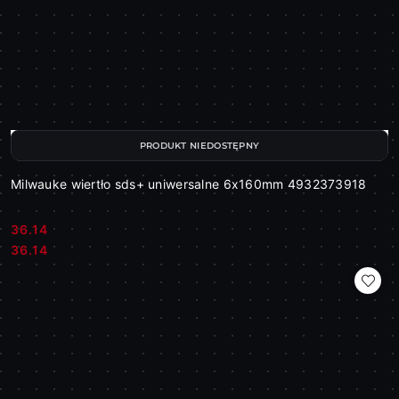
PRODUKT NIEDOSTĘPNY
Milwauke wiertło sds+ uniwersalne 6x160mm 4932373918
36.14
Cena:
Cena:
36.14