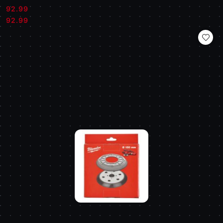
92.99
Cena:
Cena:
92.99