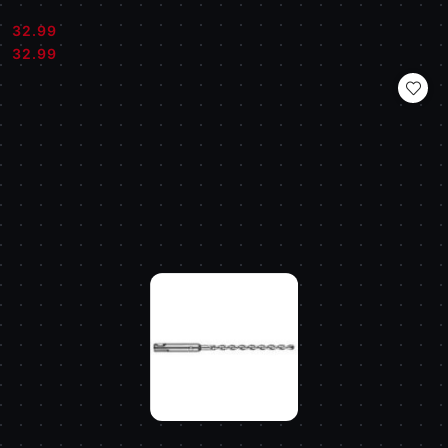
32.99
Cena:
Cena:
32.99