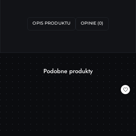
OPIS PRODUKTU
OPINIE (0)
Produkty
Podobne produkty
Pomiń karuzelę produktów
o
statusie: