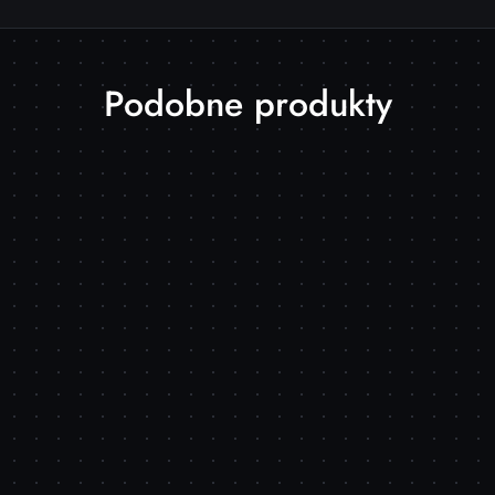
Produkty
Podobne produkty
o
statusie: