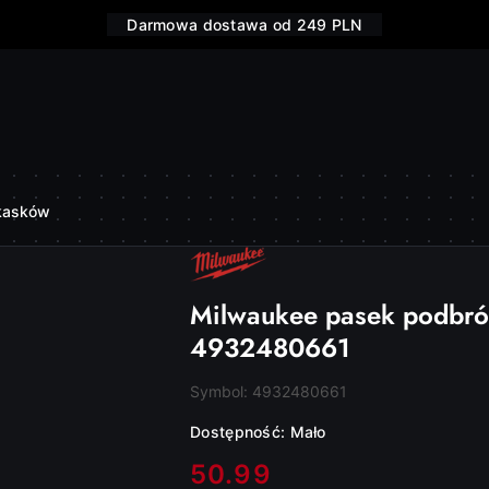
Darmowa dostawa od 249 PLN
 kasków
NAZWA
PRODUCENTA:
MILWAUKEE
Milwaukee pasek podbród
4932480661
Symbol:
4932480661
Dostępność:
Mało
cena:
50.99