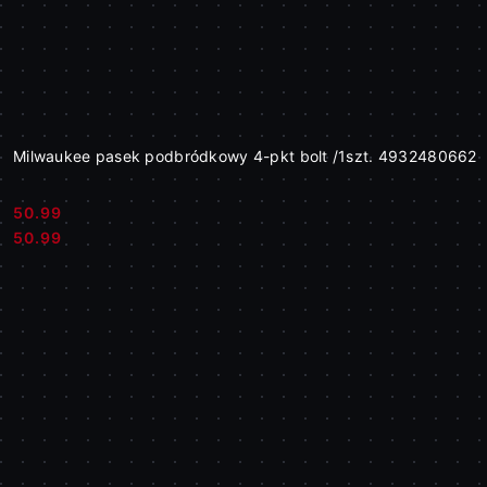
Milwaukee pasek podbródkowy 4-pkt bolt /1szt. 4932480662
50.99
Cena:
Cena:
50.99