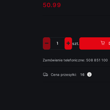
50.99
Cena:
szt.
Ilość
Zamówienie telefoniczne: 508 851 100
Dostępność
Cena przesyłki:
16
i
dostawa